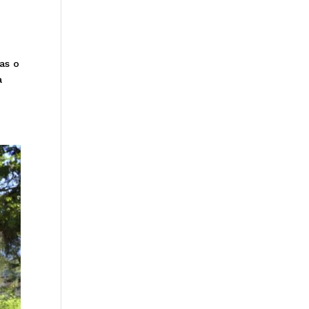
as o
a