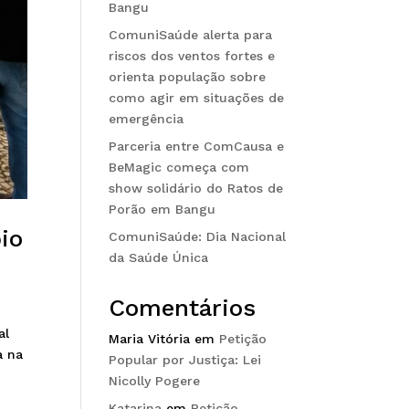
Bangu
ComuniSaúde alerta para
riscos dos ventos fortes e
orienta população sobre
como agir em situações de
emergência
Parceria entre ComCausa e
BeMagic começa com
show solidário do Ratos de
Porão em Bangu
io
ComuniSaúde: Dia Nacional
da Saúde Única
Comentários
al
Maria Vitória
em
Petição
a na
Popular por Justiça: Lei
Nicolly Pogere
Katarina
em
Petição