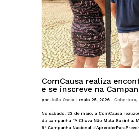
ComCausa realiza encont
e se inscreve na Campan
por
João Oscar
|
maio 25, 2026
|
Cobertura
No sábado, 23 de maio, a ComCausa realizou
da campanha “A Chuva Não Mata Sozinha: Memó
9ª Campanha Nacional #AprenderParaPreveni