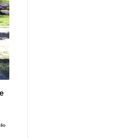
e
ção