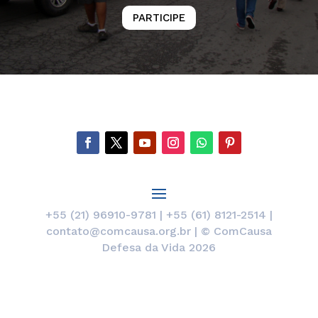
PARTICIPE
+55 (21) 96910-9781 | +55 (61) 8121-2514 |
contato@comcausa.org.br | © ComCausa
Defesa da Vida 2026