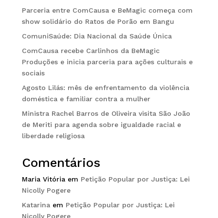
Parceria entre ComCausa e BeMagic começa com
show solidário do Ratos de Porão em Bangu
ComuniSaúde: Dia Nacional da Saúde Única
ComCausa recebe Carlinhos da BeMagic
Produções e inicia parceria para ações culturais e
sociais
Agosto Lilás: mês de enfrentamento da violência
doméstica e familiar contra a mulher
Ministra Rachel Barros de Oliveira visita São João
de Meriti para agenda sobre igualdade racial e
liberdade religiosa
Comentários
Maria Vitória
em
Petição Popular por Justiça: Lei
Nicolly Pogere
Katarina
em
Petição Popular por Justiça: Lei
Nicolly Pogere