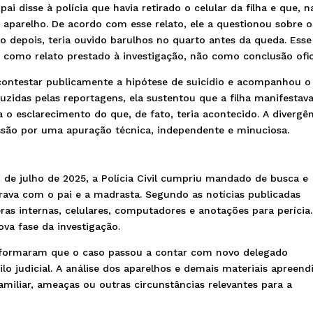
i disse à polícia que havia retirado o celular da filha e que, n
 aparelho. De acordo com esse relato, ele a questionou sobre o
co depois, teria ouvido barulhos no quarto antes da queda. Esse
 como relato prestado à investigação, não como conclusão ofici
contestar publicamente a hipótese de suicídio e acompanhou o
zidas pelas reportagens, ela sustentou que a filha manifestav
 o esclarecimento do que, de fato, teria acontecido. A divergê
essão por uma apuração técnica, independente e minuciosa.
de julho de 2025, a Polícia Civil cumpriu mandado de busca e
va com o pai e a madrasta. Segundo as notícias publicadas
 internas, celulares, computadores e anotações para perícia.
ova fase da investigação.
nformaram que o caso passou a contar com novo delegado
ilo judicial. A análise dos aparelhos e demais materiais apreend
 familiar, ameaças ou outras circunstâncias relevantes para a