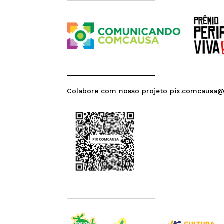
______________________
Colabore com nosso projeto pix.comcausa
______________________