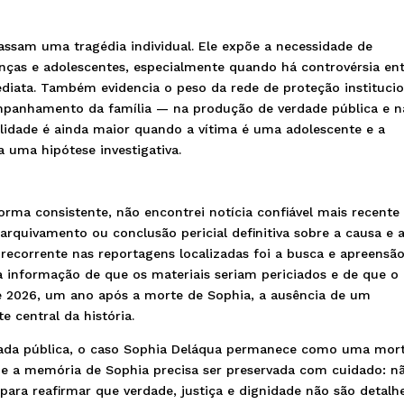
assam uma tragédia individual. Ele expõe a necessidade de
nças e adolescentes, especialmente quando há controvérsia en
ediata. Também evidencia o peso da rede de proteção institucio
companhamento da família — na produção de verdade pública e n
lidade é ainda maior quando a vítima é uma adolescente e a
a uma hipótese investigativa.
orma consistente, não encontrei notícia confiável mais recente
rquivamento ou conclusão pericial definitiva sobre a causa e 
recorrente nas reportagens localizadas foi a busca e apreensã
a informação de que os materiais seriam periciados e de que o
de 2026, um ano após a morte de Sophia, a ausência de um
e central da história.
nada pública, o caso Sophia Deláqua permanece como uma mor
que a memória de Sophia precisa ser preservada com cuidado: n
ara reafirmar que verdade, justiça e dignidade não são detalh