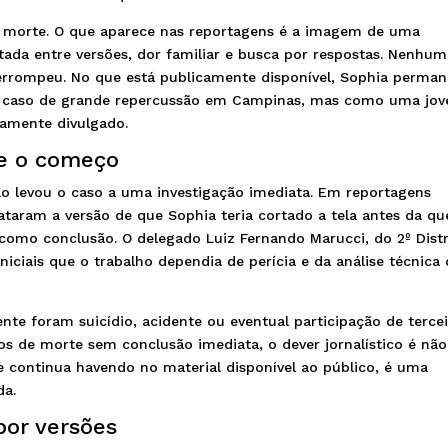
da morte. O que aparece nas reportagens é a imagem de uma
utada entre versões, dor familiar e busca por respostas. Nenhu
nterrompeu. No que está publicamente disponível, Sophia perma
 caso de grande repercussão em Campinas, mas como uma jo
lamente divulgado.
e o começo
ão levou o caso a uma investigação imediata. Em reportagens
lataram a versão de que Sophia teria cortado a tela antes da qu
 como conclusão. O delegado Luiz Fernando Marucci, do 2º Distr
niciais que o trabalho dependia de perícia e da análise técnica
nte foram suicídio, acidente ou eventual participação de tercei
os de morte sem conclusão imediata, o dever jornalístico é não
e continua havendo no material disponível ao público, é uma
da.
por versões