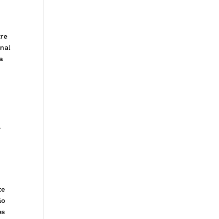
tre
nal
a
a
o
te
ão
es