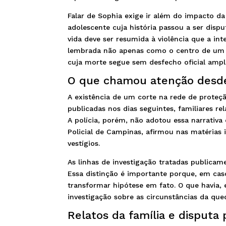
Falar de Sophia exige ir além do impacto 
adolescente cuja história passou a ser disp
vida deve ser resumida à violência que a i
lembrada não apenas como o centro de um
cuja morte segue sem desfecho oficial amp
O que chamou atenção desd
A existência de um corte na rede de proteç
publicadas nos dias seguintes, familiares re
A polícia, porém, não adotou essa narrativa
Policial de Campinas, afirmou nas matérias i
vestígios.
As linhas de investigação tratadas publicame
Essa distinção é importante porque, em cas
transformar hipótese em fato. O que havia, 
investigação sobre as circunstâncias da que
Relatos da família e disputa 