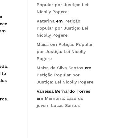
Popular por Justiça: Lei
Nicolly Pogere
ma
Katarina
em
Petição
nece
Popular por Justiça: Lei
vem
Nicolly Pogere
Maisa
em
Petição Popular
por Justiça: Lei Nicolly
Pogere
eda.
Maisa da Silva Santos
em
ito
Petição Popular por
 dos
Justiça: Lei Nicolly Pogere
Vanessa Bernardo Torres
em
Memória: caso do
ros.
jovem Lucas Santos