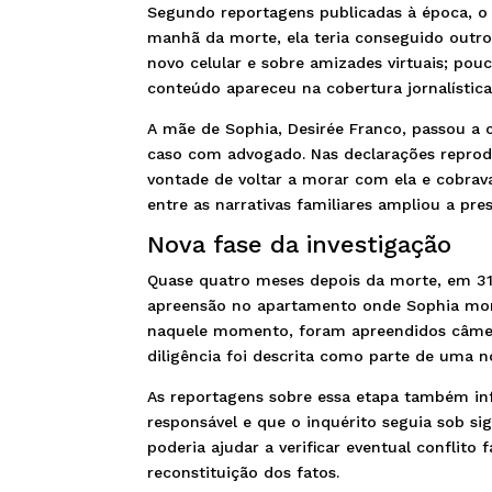
Segundo reportagens publicadas à época, o pa
manhã da morte, ela teria conseguido outro
novo celular e sobre amizades virtuais; pou
conteúdo apareceu na cobertura jornalística
A mãe de Sophia, Desirée Franco, passou a 
caso com advogado. Nas declarações reprodu
vontade de voltar a morar com ela e cobrava
entre as narrativas familiares ampliou a pr
Nova fase da investigação
Quase quatro meses depois da morte, em 31 
apreensão no apartamento onde Sophia mora
naquele momento, foram apreendidos câmeras
diligência foi descrita como parte de uma n
As reportagens sobre essa etapa também i
responsável e que o inquérito seguia sob sig
poderia ajudar a verificar eventual conflito
reconstituição dos fatos.