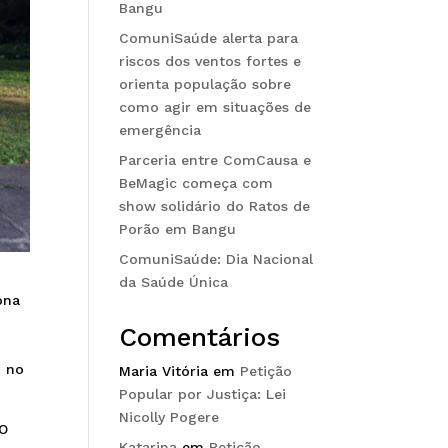
Bangu
ComuniSaúde alerta para
riscos dos ventos fortes e
orienta população sobre
como agir em situações de
emergência
Parceria entre ComCausa e
BeMagic começa com
show solidário do Ratos de
Porão em Bangu
ComuniSaúde: Dia Nacional
da Saúde Única
ona
Comentários
o no
Maria Vitória
em
Petição
Popular por Justiça: Lei
Nicolly Pogere
 O
Katarina
em
Petição