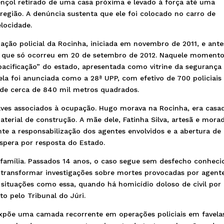
nçol retirado de uma casa próxima e levado à força até uma
região. A denúncia sustenta que ele foi colocado no carro de
elocidade.
ção policial da Rocinha, iniciada em novembro de 2011, e ante
 que só ocorreu em 20 de setembro de 2012. Naquele momento
“pacificação” do estado, apresentada como vitrine da segurança
ela foi anunciada como a 28ª UPP, com efetivo de 700 policiais
o de cerca de 840 mil metros quadrados.
aves associados à ocupação. Hugo morava na Rocinha, era casa
aterial de construção. A mãe dele, Fatinha Silva, artesã e mora
te a responsabilização dos agentes envolvidos e a abertura d
spera por resposta do Estado.
família. Passados 14 anos, o caso segue sem desfecho conheci
transformar investigações sobre mortes provocadas por agent
 situações como essa, quando há homicídio doloso de civil por
to pelo Tribunal do Júri.
expõe uma camada recorrente em operações policiais em favelas