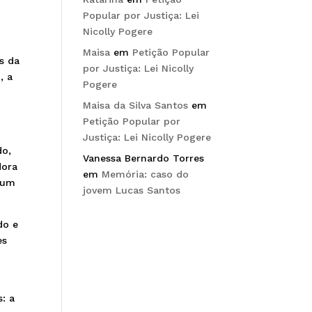
Popular por Justiça: Lei
Nicolly Pogere
Maisa
em
Petição Popular
s da
por Justiça: Lei Nicolly
, a
Pogere
Maisa da Silva Santos
em
Petição Popular por
Justiça: Lei Nicolly Pogere
do,
Vanessa Bernardo Torres
dora
em
Memória: caso do
e um
jovem Lucas Santos
do e
es
: a