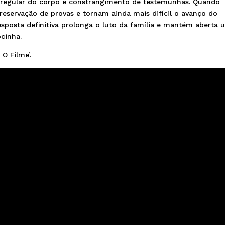
irregular do corpo e constrangimento de testemunhas. Quando
eservação de provas e tornam ainda mais difícil o avanço do
esposta definitiva prolonga o luto da família e mantém aberta
ocinha.
O Filme’.