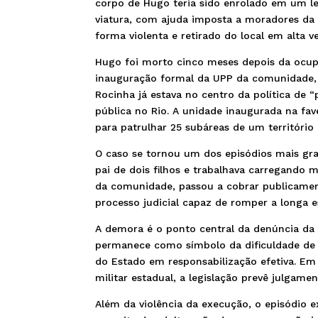
corpo de Hugo teria sido enrolado em um le
viatura, com ajuda imposta a moradores da 
forma violenta e retirado do local em alta v
Hugo foi morto cinco meses depois da ocupa
inauguração formal da UPP da comunidade,
Rocinha já estava no centro da política de 
pública no Rio. A unidade inaugurada na fav
para patrulhar 25 subáreas de um territóri
O caso se tornou um dos episódios mais gr
pai de dois filhos e trabalhava carregando m
da comunidade, passou a cobrar publicamen
processo judicial capaz de romper a longa e
A demora é o ponto central da denúncia da 
permanece como símbolo da dificuldade de 
do Estado em responsabilização efetiva. Em
militar estadual, a legislação prevê julgamen
Além da violência da execução, o episódio 