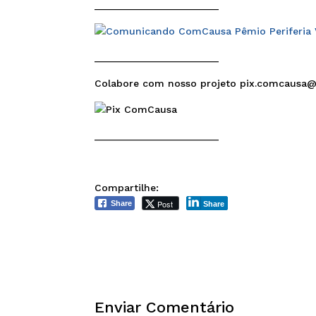
______________________
______________________
Colabore com nosso projeto pix.comcausa
______________________
Compartilhe:
Post
Share
Share
Enviar Comentário