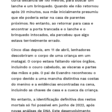
curta distância de 150 metros, para buscar um
lanche e um brinquedo. Quando ele não retornou
após 20 minutos, sua mãe inicialmente presumiu
que ele poderia estar na casa de parentes
próximos. No entanto, ao retornar para casa e
encontrar a porta trancada e o lanche e o
brinquedo intocados, ela percebeu que algo
estava terrivelmente errado.
Cinco dias depois, em 11 de abril, lenhadores
descobriram o corpo de uma criança em um
matagal. O corpo estava faltando vários órgãos,
incluindo o couro cabeludo, as vísceras e partes
das mãos e pés. O pai de Evandro reconheceu o
corpo devido a uma mancha distintiva nas costas
do menino e a evidências encontradas na cena,
incluindo as chaves de casa e a cueca da criança.
No entanto, a identificação definitiva dos restos
mortais só foi possível em junho de 2022, após
novas análises de DNA. Este desenvolvimento