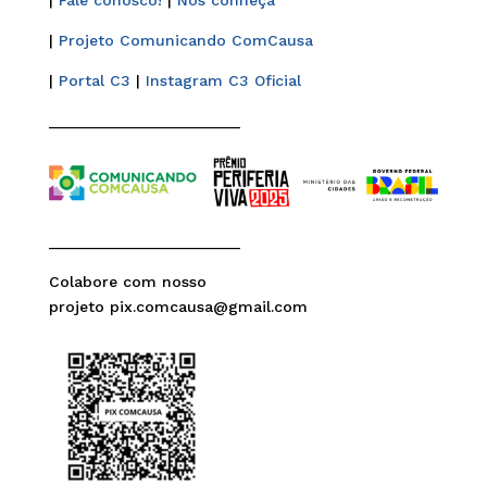
|
Fale conosco!
|
Nos conheça
|
Projeto Comunicando ComCausa
|
Portal C3
|
Instagram C3 Oficial
______________________
______________________
Colabore com nosso
projeto pix.comcausa@gmail.com