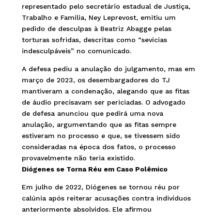
representado pelo secretário estadual de Justiça,
Trabalho e Família, Ney Leprevost, emitiu um
pedido de desculpas à Beatriz Abagge pelas
torturas sofridas, descritas como “sevícias
indesculpáveis” no comunicado.
A defesa pediu a anulação do julgamento, mas em
março de 2023, os desembargadores do TJ
mantiveram a condenação, alegando que as fitas
de áudio precisavam ser periciadas. O advogado
de defesa anunciou que pedirá uma nova
anulação, argumentando que as fitas sempre
estiveram no processo e que, se tivessem sido
consideradas na época dos fatos, o processo
provavelmente não teria existido.
Diógenes se Torna Réu em Caso Polêmico
Em julho de 2022, Diógenes se tornou réu por
calúnia após reiterar acusações contra indivíduos
anteriormente absolvidos. Ele afirmou