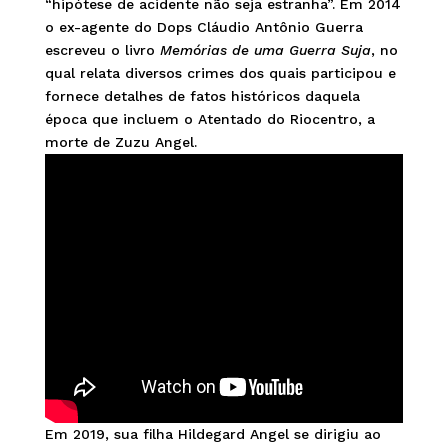
“hipótese de acidente não seja estranha”. Em 2014
o ex-agente do Dops Cláudio Antônio Guerra
escreveu o livro
Memórias de uma Guerra Suja
, no
qual relata diversos crimes dos quais participou e
fornece detalhes de fatos históricos daquela
época que incluem o Atentado do Riocentro, a
morte de Zuzu Angel.
Em 2019, sua filha Hildegard Angel se dirigiu ao