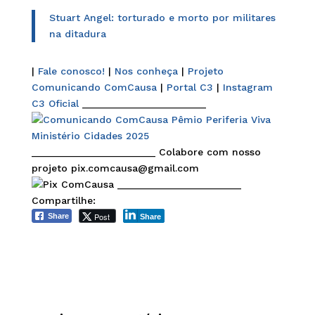
Stuart Angel: torturado e morto por militares
na ditadura
|
Fale conosco!
|
Nos conheça
|
Projeto
Comunicando ComCausa
|
Portal C3
|
Instagram
C3 Oficial
______________________
______________________ Colabore com nosso
projeto pix.comcausa@gmail.com
______________________
Compartilhe:
Post
Share
Share