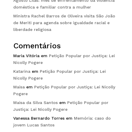
Agosto Lilás: mês de enfrentamento da violência
doméstica e familiar contra a mulher
Ministra Rachel Barros de Oliveira visita São João
de Meriti para agenda sobre igualdade racial e
liberdade religiosa
Comentários
Maria Vitória
em
Petição Popular por Justiça: Lei
Nicolly Pogere
Katarina
em
Petição Popular por Justiça: Lei
Nicolly Pogere
Maisa
em
Petição Popular por Justiça: Lei Nicolly
Pogere
Maisa da Silva Santos
em
Petição Popular por
Justiça: Lei Nicolly Pogere
Vanessa Bernardo Torres
em
Memória: caso do
jovem Lucas Santos