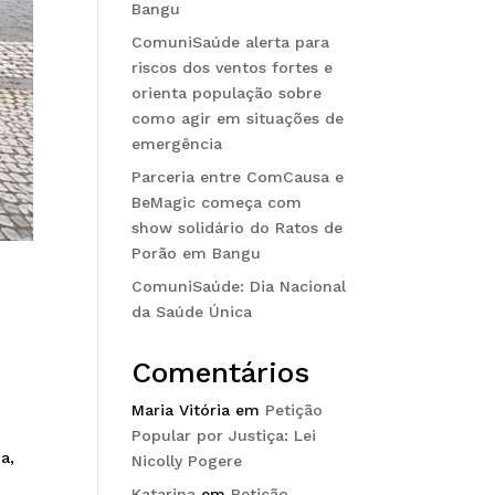
Bangu
ComuniSaúde alerta para
riscos dos ventos fortes e
orienta população sobre
como agir em situações de
emergência
Parceria entre ComCausa e
BeMagic começa com
show solidário do Ratos de
Porão em Bangu
ComuniSaúde: Dia Nacional
da Saúde Única
Comentários
Maria Vitória
em
Petição
Popular por Justiça: Lei
a,
Nicolly Pogere
Katarina
em
Petição