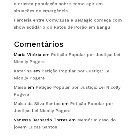
e orienta população sobre como agir em
situações de emergência
Parceria entre ComCausa e BeMagic começa com
show solidário do Ratos de Porão em Bangu
Comentários
Maria Vitória
em
Petição Popular por Justiça: Lei
Nicolly Pogere
Katarina
em
Petição Popular por Justiça: Lei
Nicolly Pogere
Maisa
em
Petição Popular por Justiça: Lei Nicolly
Pogere
Maisa da Silva Santos
em
Petição Popular por
Justiça: Lei Nicolly Pogere
Vanessa Bernardo Torres
em
Memória: caso do
jovem Lucas Santos