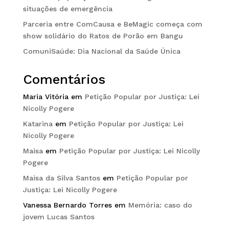
situações de emergência
Parceria entre ComCausa e BeMagic começa com
show solidário do Ratos de Porão em Bangu
ComuniSaúde: Dia Nacional da Saúde Única
Comentários
Maria Vitória
em
Petição Popular por Justiça: Lei
Nicolly Pogere
Katarina
em
Petição Popular por Justiça: Lei
Nicolly Pogere
Maisa
em
Petição Popular por Justiça: Lei Nicolly
Pogere
Maisa da Silva Santos
em
Petição Popular por
Justiça: Lei Nicolly Pogere
Vanessa Bernardo Torres
em
Memória: caso do
jovem Lucas Santos