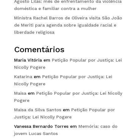
Agosto Lilás: mês de enfrentamento da violência
doméstica e familiar contra a mulher
Ministra Rachel Barros de Oliveira visita São João
de Meriti para agenda sobre igualdade racial e
liberdade religiosa
Comentários
Maria Vitória
em
Petição Popular por Justiça: Lei
Nicolly Pogere
Katarina
em
Petição Popular por Justiça: Lei
Nicolly Pogere
Maisa
em
Petição Popular por Justiça: Lei Nicolly
Pogere
Maisa da Silva Santos
em
Petição Popular por
Justiça: Lei Nicolly Pogere
Vanessa Bernardo Torres
em
Memória: caso do
jovem Lucas Santos