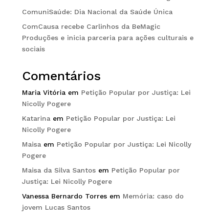
ComuniSaúde: Dia Nacional da Saúde Única
ComCausa recebe Carlinhos da BeMagic
Produções e inicia parceria para ações culturais e
sociais
Comentários
Maria Vitória
em
Petição Popular por Justiça: Lei
Nicolly Pogere
Katarina
em
Petição Popular por Justiça: Lei
Nicolly Pogere
Maisa
em
Petição Popular por Justiça: Lei Nicolly
Pogere
Maisa da Silva Santos
em
Petição Popular por
Justiça: Lei Nicolly Pogere
Vanessa Bernardo Torres
em
Memória: caso do
jovem Lucas Santos