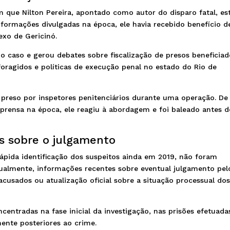
que Nilton Pereira, apontado como autor do disparo fatal, es
nformações divulgadas na época, ele havia recebido benefício d
xo de Gericinó.
o caso e gerou debates sobre fiscalização de presos beneficiad
oragidos e políticas de execução penal no estado do Rio de
 e preso por inspetores penitenciários durante uma operação. De
rensa na época, ele reagiu à abordagem e foi baleado antes d
as sobre o julgamento
ápida identificação dos suspeitos ainda em 2019, não foram
atualmente, informações recentes sobre eventual julgamento pel
acusados ou atualização oficial sobre a situação processual do
entradas na fase inicial da investigação, nas prisões efetuada
nte posteriores ao crime.