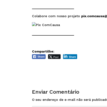
______________________
Colabore com nosso projeto
pix.comcausa
______________________
Compartilhe:
Post
Share
Share
Enviar Comentário
O seu endereço de e-mail não será publicad