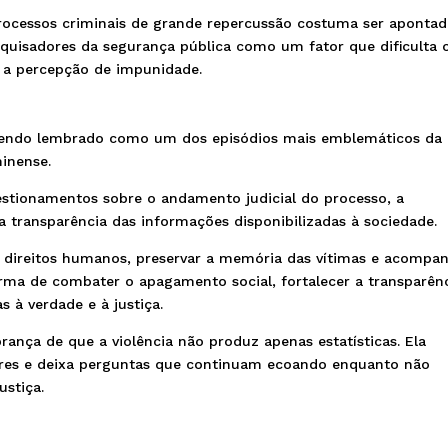
processos criminais de grande repercussão costuma ser aponta
squisadores da segurança pública como um fator que dificulta 
 a percepção de impunidade.
 sendo lembrado como um dos episódios mais emblemáticos da
minense.
stionamentos sobre o andamento judicial do processo, a
 a transparência das informações disponibilizadas à sociedade.
 direitos humanos, preservar a memória das vítimas e acompa
orma de combater o apagamento social, fortalecer a transparên
as à verdade e à justiça.
ança de que a violência não produz apenas estatísticas. Ela
iares e deixa perguntas que continuam ecoando enquanto não
ustiça.