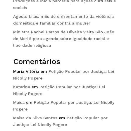
Produções e inicia parceria para ações culturais e
sociais
Agosto Lilás: mês de enfrentamento da violência
doméstica e familiar contra a mulher
Ministra Rachel Barros de Oliveira visita São João
de Meriti para agenda sobre igualdade racial e
liberdade religiosa
Comentários
Maria Vitória
em
Petição Popular por Justiça: Lei
Nicolly Pogere
Katarina
em
Petição Popular por Justiça: Lei
Nicolly Pogere
Maisa
em
Petição Popular por Justiça: Lei Nicolly
Pogere
Maisa da Silva Santos
em
Petição Popular por
Justiça: Lei Nicolly Pogere