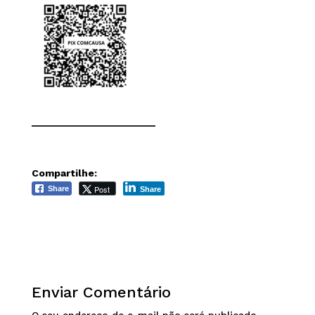
______________________
Compartilhe:
Post
Share
Share
Enviar Comentário