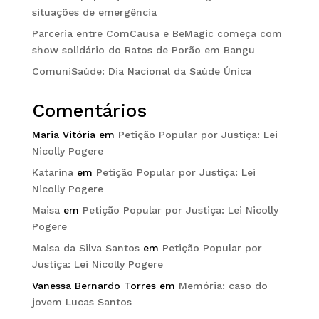
situações de emergência
Parceria entre ComCausa e BeMagic começa com
show solidário do Ratos de Porão em Bangu
ComuniSaúde: Dia Nacional da Saúde Única
Comentários
Maria Vitória
em
Petição Popular por Justiça: Lei
Nicolly Pogere
Katarina
em
Petição Popular por Justiça: Lei
Nicolly Pogere
Maisa
em
Petição Popular por Justiça: Lei Nicolly
Pogere
Maisa da Silva Santos
em
Petição Popular por
Justiça: Lei Nicolly Pogere
Vanessa Bernardo Torres
em
Memória: caso do
jovem Lucas Santos