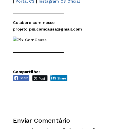
|
Portal C3
|
Instagram C3 Oficial
______________________
Colabore com nosso
projeto
pix.comcausa@gmail.com
______________________
Compartilhe:
Post
Share
Share
Enviar Comentário