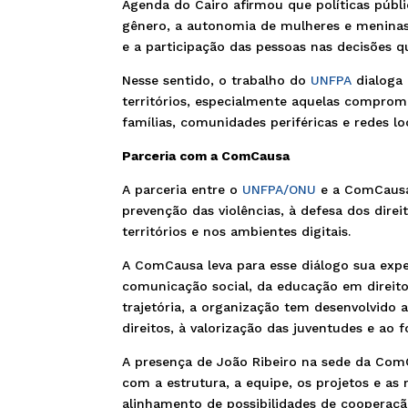
Agenda do Cairo afirmou que políticas públ
gênero, a autonomia de mulheres e meninas,
e a participação das pessoas nas decisões q
Nesse sentido, o trabalho do
UNFPA
dialoga 
territórios, especialmente aquelas comprom
famílias, comunidades periféricas e redes lo
Parceria com a ComCausa
A parceria entre o
UNFPA/ONU
e a ComCausa
prevenção das violências, à defesa dos dire
territórios e nos ambientes digitais.
A ComCausa leva para esse diálogo sua exper
comunicação social, da educação em direito
trajetória, a organização tem desenvolvido 
direitos, à valorização das juventudes e ao f
A presença de João Ribeiro na sede da Com
com a estrutura, a equipe, os projetos e a
alinhamento de possibilidades de cooperaçã