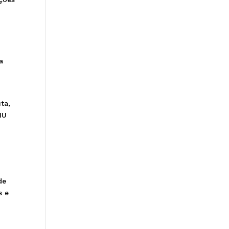
a
ta,
NU
de
s e