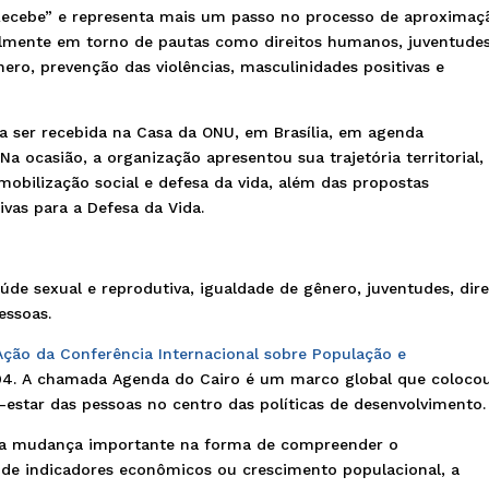
 Recebe” e representa mais um passo no processo de aproximaç
almente em torno de pautas como direitos humanos, juventudes
nero, prevenção das violências, masculinidades positivas e
a ser recebida na Casa da ONU, em Brasília, em agenda
a ocasião, a organização apresentou sua trajetória territorial,
obilização social e defesa da vida, além das propostas
ivas para a Defesa da Vida.
de sexual e reprodutiva, igualdade de gênero, juventudes, dire
essoas.
ção da Conferência Internacional sobre População e
1994. A chamada Agenda do Cairo é um marco global que coloco
-estar das pessoas no centro das políticas de desenvolvimento.
ma mudança importante na forma de compreender o
 de indicadores econômicos ou crescimento populacional, a