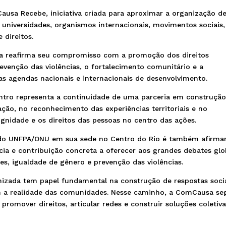
Causa Recebe, iniciativa criada para aproximar a organização d
s, universidades, organismos internacionais, movimentos sociais,
 direitos.
 reafirma seu compromisso com a promoção dos direitos
evenção das violências, o fortalecimento comunitário e a
 as agendas nacionais e internacionais de desenvolvimento.
ontro representa a continuidade de uma parceria em construção
ção, no reconhecimento das experiências territoriais e no
nidade e os direitos das pessoas no centro das ações.
 do UNFPA/ONU em sua sede no Centro do Rio é também afirma
cia e contribuição concreta a oferecer aos grandes debates glo
s, igualdade de gênero e prevenção das violências.
anizada tem papel fundamental na construção de respostas soci
om a realidade das comunidades. Nesse caminho, a ComCausa se
promover direitos, articular redes e construir soluções coletiv