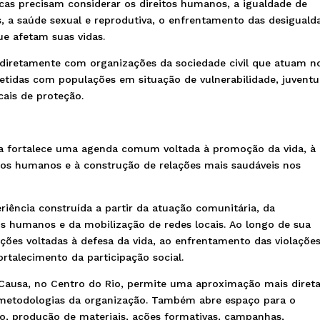
icas precisam considerar os direitos humanos, a igualdade de
 a saúde sexual e reprodutiva, o enfrentamento das desiguald
ue afetam suas vidas.
diretamente com organizações da sociedade civil que atuam n
etidas com populações em situação de vulnerabilidade, juventu
cais de proteção.
 fortalece uma agenda comum voltada à promoção da vida, à
itos humanos e à construção de relações mais saudáveis nos
iência construída a partir da atuação comunitária, da
s humanos e da mobilização de redes locais. Ao longo de sua
ações voltadas à defesa da vida, ao enfrentamento das violaçõe
ortalecimento da participação social.
Causa, no Centro do Rio, permite uma aproximação mais diret
s metodologias da organização. Também abre espaço para o
o, produção de materiais, ações formativas, campanhas,