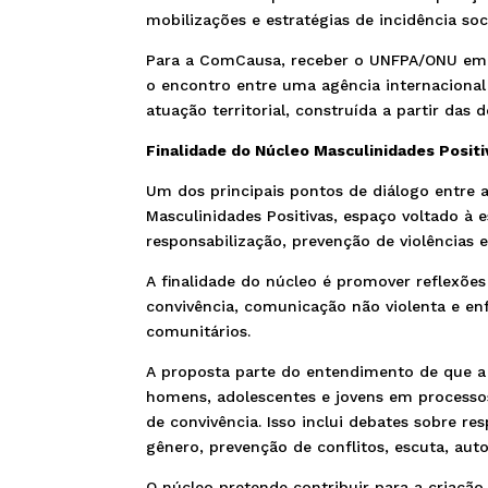
mobilizações e estratégias de incidência soci
Para a ComCausa, receber o UNFPA/ONU em s
o encontro entre uma agência internacional
atuação territorial, construída a partir da
Finalidade do Núcleo Masculinidades Positi
Um dos principais pontos de diálogo entre
Masculinidades Positivas, espaço voltado à
responsabilização, prevenção de violências 
A finalidade do núcleo é promover reflexõe
convivência, comunicação não violenta e enf
comunitários.
A proposta parte do entendimento de que a
homens, adolescentes e jovens em processos 
de convivência. Isso inclui debates sobre re
gênero, prevenção de conflitos, escuta, aut
O núcleo pretende contribuir para a criação