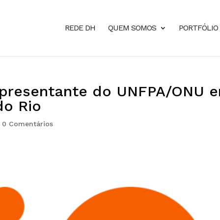
REDE DH
QUEM SOMOS
PORTFÓLIO
epresentante do UNFPA/ONU 
do Rio
|
0 Comentários