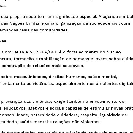
al.
ua própria sede tem um significado especial. A agenda simbol
 das Nações Unidas e uma organização da sociedade civil com
s demandas reais das comunidades.
vas
 a ComCausa e o UNFPA/ONU é o fortalecimento do Núcleo
 escuta, formação e mobilização de homens e jovens sobre cuid
e construção de relações mais saudáveis.
s sobre masculinidades, direitos humanos, saúde mental,
rentamento às violências, especialmente nos ambientes digitai
 prevenção das violências exige também o envolvimento de
educativos, afetivos e sociais capazes de estimular novas prát
sponsabilidade, paternidade cuidadora, respeito, igualdade de
ocuidado, saúde mental e relações não violentas.
 de metodologias, materiais de referência, rodas de conversa, 