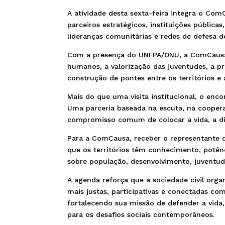
A atividade desta sexta-feira integra o Com
parceiros estratégicos, instituições pública
lideranças comunitárias e redes de defesa de
Com a presença do UNFPA/ONU, a ComCausa
humanos, a valorização das juventudes, a pr
construção de pontes entre os territórios e
Mais do que uma visita institucional, o enc
Uma parceria baseada na escuta, na coopera
compromisso comum de colocar a vida, a dig
Para a ComCausa, receber o representante
que os territórios têm conhecimento, potên
sobre população, desenvolvimento, juventude
A agenda reforça que a sociedade civil org
mais justas, participativas e conectadas c
fortalecendo sua missão de defender a vida, 
para os desafios sociais contemporâneos.