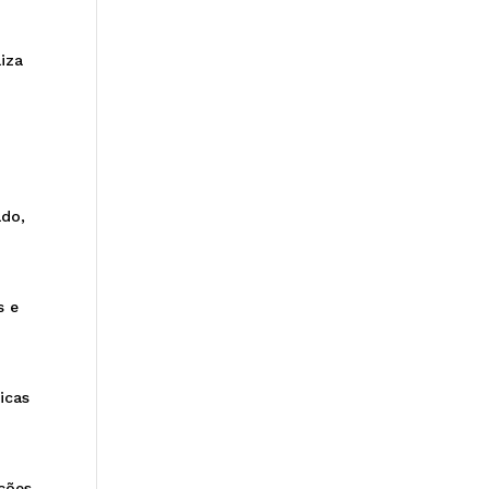
iza
ado,
s e
icas
ações