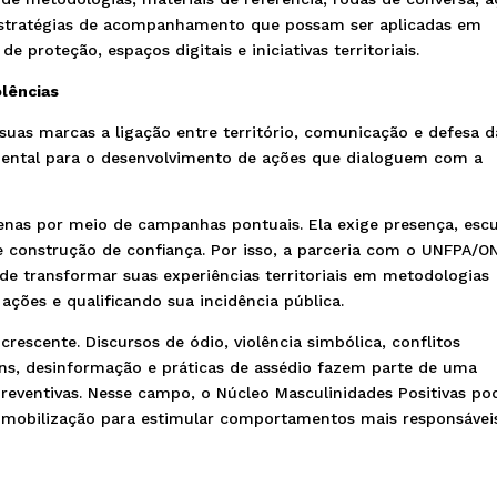
stratégias de acompanhamento que possam ser aplicadas em
e proteção, espaços digitais e iniciativas territoriais.
olências
s marcas a ligação entre território, comunicação e defesa d
amental para o desenvolvimento de ações que dialoguem com a
enas por meio de campanhas pontuais. Ela exige presença, escu
 e construção de confiança. Por isso, a parceria com o UNFPA/O
e transformar suas experiências territoriais em metodologias
ações e qualificando sua incidência pública.
rescente. Discursos de ódio, violência simbólica, conflitos
vens, desinformação e práticas de assédio fazem parte de uma
preventivas. Nesse campo, o Núcleo Masculinidades Positivas po
 mobilização para estimular comportamentos mais responsávei