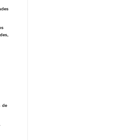
ades
os
des,
s de
a