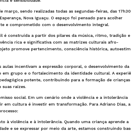
ncia e sensibilidade.
 de março, sendo realizadas todas as segundas-feiras, das 17h30
 Esperança, Nova Iguaçu. O espaço foi pensado para acolher
te e comprometido com o desenvolvimento integral.
 é construída a partir dos pilares da música, ritmo, tradição e
ência rica e significativa com as matrizes culturais afro-
projeto promove pertencimento, consciência histórica, autoestim
s aulas incentivam a expressão corporal, o desenvolvimento da
o em grupo e o fortalecimento da identidade cultural. A experi
pedagógica potente, contribuindo para a formação de crianças
 suas raízes.
omisso social. Em um cenário onde a violência e a intolerância
tir em cultura é investir em transformação. Para Adriano Dias, a
processo:
to à violência e à intolerância. Quando uma criança aprende a
idade e se expressar por meio da arte, estamos construindo bas