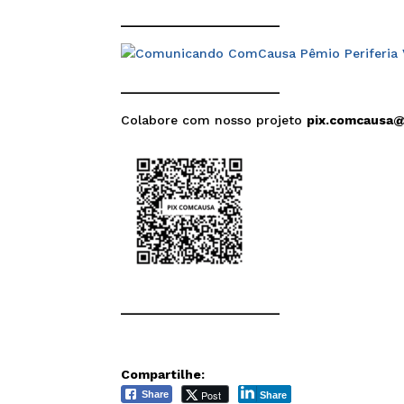
______________________
______________________
Colabore com nosso projeto
pix.comcausa
______________________
Compartilhe:
Post
Share
Share