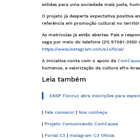
sólidas para uma sociedade mais justa, huma
O projeto já desperta expectativa positiva 
referência em promoção cultural no territór
As matrículas já estão abertas. Pais e resp
vaga por meio do telefone (21) 97081-3550 o
https://www.instagram.com/s.l.oficial/
A iniciativa conta com o apoio da
ComCausa 
humanos, a valorização da cultura afro-bra
Leia também
ENSP Fiocruz abre inscrições para espe
|
Fale conosco!
|
Nos conheça
|
Projeto Comunicando ComCausa
|
Portal C3
|
Instagram C3 Oficial