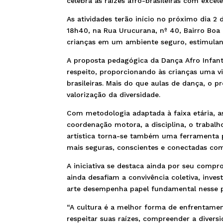
celebra as raízes afro-brasileiras com excelê
As atividades terão início no próximo dia 2
18h40, na Rua Urucurana, nº 40, Bairro Boa
crianças em um ambiente seguro, estimulan
A proposta pedagógica da Dança Afro Infantil
respeito, proporcionando às crianças uma viv
brasileiras. Mais do que aulas de dança, o 
valorização da diversidade.
Com metodologia adaptada à faixa etária, a
coordenação motora, a disciplina, o trabalh
artística torna-se também uma ferramenta 
mais seguras, conscientes e conectadas com
A iniciativa se destaca ainda por seu compr
ainda desafiam a convivência coletiva, inves
arte desempenha papel fundamental nesse 
“A cultura é a melhor forma de enfrentamen
respeitar suas raízes, compreender a divers