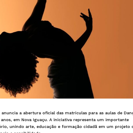
”
anuncia a abertura oficial das matrículas para as aulas de Dan
12 anos, em Nova Iguaçu. A iniciativa representa um importante
tório, unindo arte, educação e formação cidadã em um projeto 