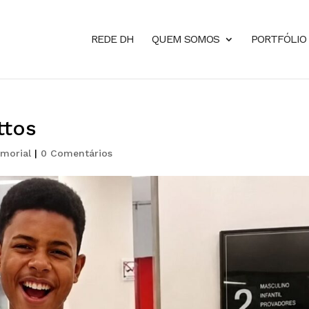
REDE DH
QUEM SOMOS
PORTFÓLIO
ttos
morial
|
0 Comentários