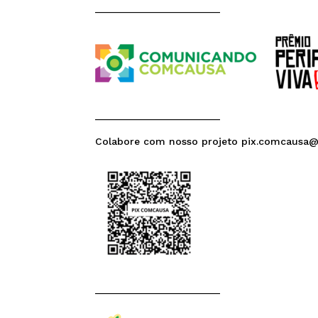
______________________
______________________
Colabore com nosso projeto pix.comcausa
______________________