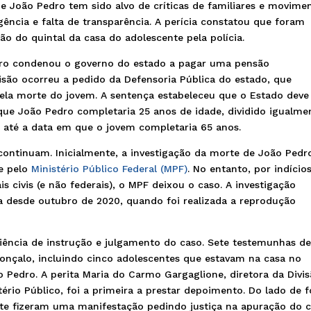
e João Pedro tem sido alvo de críticas de familiares e movime
gência e falta de transparência. A perícia constatou que foram
ão do quintal da casa do adolescente pela polícia.
eiro condenou o governo do estado a pagar uma pensão
cisão ocorreu a pedido da Defensoria Pública do estado, que
ela morte do jovem. A sentença estabeleceu que o Estado deve
que João Pedro completaria 25 anos de idade, dividido igualme
o até a data em que o jovem completaria 65 anos.
continuam. Inicialmente, a investigação da morte de João Pedro
e pelo
Ministério Público Federal (MPF)
. No entanto, por indício
is civis (e não federais), o MPF deixou o caso. A investigação
a desde outubro de 2020, quando foi realizada a reprodução
diência de instrução e julgamento do caso. Sete testemunhas d
nçalo, incluindo cinco adolescentes que estavam na casa no
 Pedro. A perita Maria do Carmo Gargaglione, diretora da Divi
tério Público, foi a primeira a prestar depoimento. Do lado de f
nte fizeram uma manifestação pedindo justiça na apuração do 