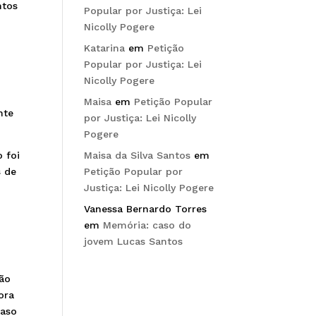
ntos
Popular por Justiça: Lei
Nicolly Pogere
Katarina
em
Petição
Popular por Justiça: Lei
Nicolly Pogere
Maisa
em
Petição Popular
nte
por Justiça: Lei Nicolly
Pogere
 foi
Maisa da Silva Santos
em
s de
Petição Popular por
Justiça: Lei Nicolly Pogere
Vanessa Bernardo Torres
em
Memória: caso do
jovem Lucas Santos
e
são
ora
caso