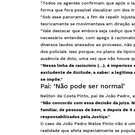
“Todos os agentes confirmam que após o lan
forma que fora possível visualizar um dos tr
“Sob esse panorama,
a fim de repelir injust
teoricamente se movimentava em direção ao 
“Vale destacar que embora seja cediço que 
necessário entender, com apego à racionali
diversos laudos anexados ao processo,
não 
dos policiais
. Isso porque, no plano da tipic
ausência de dolo,
uma vez que não houve qu
“Nessa linha de raciocínio (…), é imperioso 
excludente de ilicitude, a saber: a legítim
se impõe.”
Pai: ‘Não pode ser normal’
Neilton da Costa Pinto, pai de João Pedro, a
“Não concordo com essa decisão da juíza. N
familiar, de pessoas de bem,
e depois de 4 
responsabilizados pela Justiça.”
O caso de João Pedro Matos Pinto não é um c
realidade que afeta especialmente as popu