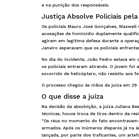
e na punição dos responsáveis.
Justiça Absolve Policiais pe
Os policiais Mauro José Gonçalves, Maxwell
acusações de homicídio duplamente qualifica
agiram em legítima defesa durante a operaçã
Janeiro esperavam que os policiais enfrenta
No dia do incidente, João Pedro estava em 
os policiais entraram atirando. O jovem foi 
socorrido de helicóptero, não resistiu aos f
O processo chegou às mãos da juíza em 29 de
O que disse a juíza
Na decisão da absolvição, a juíza Juliana Be
técnicas,
houve troca de tiros dentro da res
“Os réus no momento do fato encontravam-
armados
. Após os inúmeros disparos já na
lançada, por parte dos traficantes,
um artefa