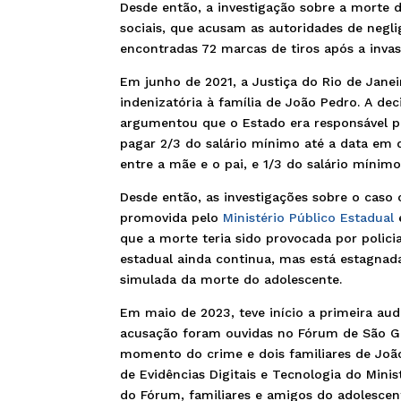
Desde então, a investigação sobre a morte d
sociais, que acusam as autoridades de negli
encontradas 72 marcas de tiros após a invas
Em junho de 2021, a Justiça do Rio de Jan
indenizatória à família de João Pedro. A de
argumentou que o Estado era responsável p
pagar 2/3 do salário mínimo até a data em 
entre a mãe e o pai, e 1/3 do salário mínim
Desde então, as investigações sobre o caso 
promovida pelo
Ministério Público Estadual
que a morte teria sido provocada por policia
estadual ainda continua, mas está estagnad
simulada da morte do adolescente.
Em maio de 2023, teve início a primeira au
acusação foram ouvidas no Fórum de São Go
momento do crime e dois familiares de João
de Evidências Digitais e Tecnologia do Minis
do Fórum, familiares e amigos do adolesce