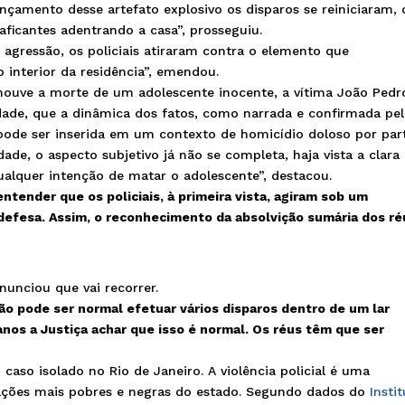
çamento desse artefato explosivo os disparos se reiniciaram, 
aficantes adentrando a casa”, prosseguiu.
a agressão
, os policiais atiraram contra o elemento que
interior da residência”, emendou.
houve a morte de um adolescente inocente, a vítima João Pedr
dade, que a dinâmica dos fatos, como narrada e confirmada pe
pode ser inserida em um contexto de homicídio doloso por par
idade, o aspecto subjetivo já não se completa, haja vista a clara
alquer intenção de matar o adolescente
”, destacou.
entender que os policiais, à primeira vista, agiram sob um
a defesa. Assim, o reconhecimento da absolvição sumária dos ré
nunciou que vai recorrer.
ão pode ser normal efetuar vários disparos dentro de um lar
anos a Justiça achar que isso é normal
. Os réus têm que ser
aso isolado no Rio de Janeiro. A violência policial é uma
lações mais pobres e negras do estado. Segundo dados do
Instit