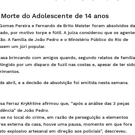
la Morte do Adolescente de 14 anos
 Gomes Pereira e Fernando de Brito Meister foram absolvidos d
do, por motivo torpe e fútil. A juíza considerou que os agente
o. A família de João Pedro e o Ministério Público do Rio de
ssem um júri popular.
casa brincando com amigos quando, segundo relatos de familia
atingido por um disparo de fuzil nas costas e, apesar de ter sid
erimentos.
 abril, e a decisão de absolvição foi emitida nesta semana.
ssa Ferraz Krykhtine afirmou que, “após a análise das 3 peças
idência
” de João Pedro.
se no local do crime,
em razão de perseguição a elementos
 área externa da casa, houve uma pausa, momento em que fora
to explosivo artesanal
em direção aos policiais”, descreveu.