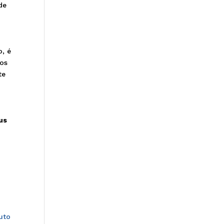
de
o, é
los
te
us
uto