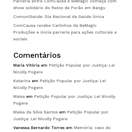
Parceria entre ComCausa e BeMagic começa com
show solidário do Ratos de Porão em Bangu
ComuniSaúde: Dia Nacional da Saúde Única
ComCausa recebe Carlinhos da BeMagic
Produções e inicia parceria para ações culturais e
sociais
Comentários
Maria Vitória
em
Petição Popular por Justiça: Lei
Nicolly Pogere
Katarina
em
Petição Popular por Justiça: Lei
Nicolly Pogere
Maisa
em
Petição Popular por Justiça: Lei Nicolly
Pogere
Maisa da Silva Santos
em
Petição Popular por
Justiça: Lei Nicolly Pogere
Vanessa Bernardo Torres
em
Memória: caso do