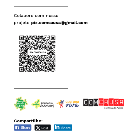
______________________
Colabore com nosso
projeto
pix.comcausa@gmail.com
______________________
Compartilhe:
Post
Share
Share