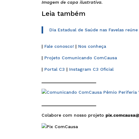
Imagem de capa ilustrativa.
Leia também
Dia Estadual de Saúde nas Favelas reúne
|
Fale conosco!
|
Nos conheça
|
Projeto Comunicando ComCausa
|
Portal C3
|
Instagram C3 Oficial
______________________
______________________
Colabore com nosso projeto
pix.comcausa
______________________