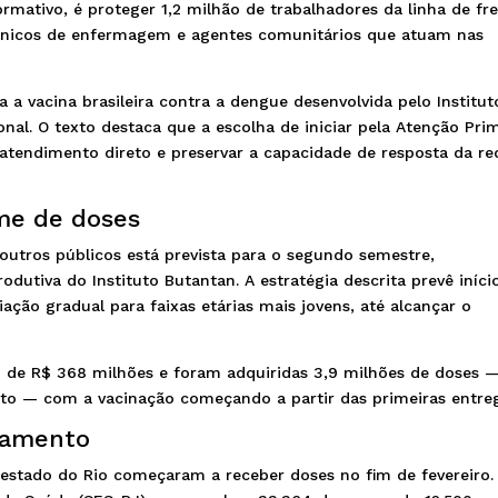
ormativo, é proteger 1,2 milhão de trabalhadores da linha de fr
écnicos de enfermagem e agentes comunitários que atuam nas
a a vacina brasileira contra a dengue desenvolvida pelo Institut
onal. O texto destaca que a escolha de iniciar pela Atenção Pri
tendimento direto e preservar a capacidade de resposta da re
me de doses
outros públicos está prevista para o segundo semestre,
tiva do Instituto Butantan. A estratégia descrita prevê iníci
ação gradual para faixas etárias mais jovens, até alcançar o
i de R$ 368 milhões e foram adquiridas 3,9 milhões de doses 
nto — com a vacinação começando a partir das primeiras entre
oramento
estado do Rio começaram a receber doses no fim de fevereiro.