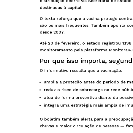
distribuição ocorre via Secretaria de Estad
destinadas à capital.
O texto reforça que a vacina protege contra
são os mais frequentes. Também aponta como
desde 2007.
Até 20 de fevereiro, o estado registrou 1.1
monitoramento pela plataforma MonitoraRJ, 
Por que isso importa, segund
O informativo ressalta que a vacinação:
amplia a proteção antes do período de mai
reduz o risco de sobrecarga na rede públi
atua de forma preventiva diante da possíve
integra uma estratégia mais ampla de imun
O boletim também alerta para a preocupaçã
chuvas e maior circulação de pessoas — fa