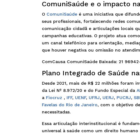
ComuniSaúde e o impacto na
O
ComuniSaúde
é uma iniciativa que difunde
seus profissionais, fortalecendo redes comun
comunicação cidadã e articulações locais q
campanhas educativas. O projeto atua como
um canal telefônico para orientação, medi
que houver negativa ou omissão no atendim
ComCausa ComuniSaúde Baixada: 21 96942-
Plano Integrado de Saúde nas
Desde 2021, mais de R$ 22 milhões foram in
da Lei Nº 8.972/20 e do Fundo Especial da
A
a
Fiocruz
,
IFF
,
UENF
,
UFRJ
,
UERJ
,
PUCRJ
,
SB
Favelas do Rio de Janeiro
, com o objetivo d
necessitadas.
Essa articulação interinstitucional é funda
universal à saúde como um direito humano bá