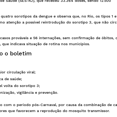
o de Saúde (SES-RJ), que recebeu 33.364 doses, sendo 12.500
 quatro sorotipos da dengue e observa que, no Rio, os tipos 1 e
 atenção a possível reintrodução do sorotipo 3, que não circ
98 casos prováveis e 56 internações, sem confirmação de óbitos,
que indicava situação de rotina nos municípios.
o o boletim
or circulação viral;
ca de saúde;
l volta do sorotipo 3;
ização, vigilância e prevenção.
o com o período pós-Carnaval, por causa da combinação de ca
tores que favorecem a reprodução do mosquito transmissor.