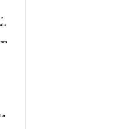
 2
ula
 com
lor,