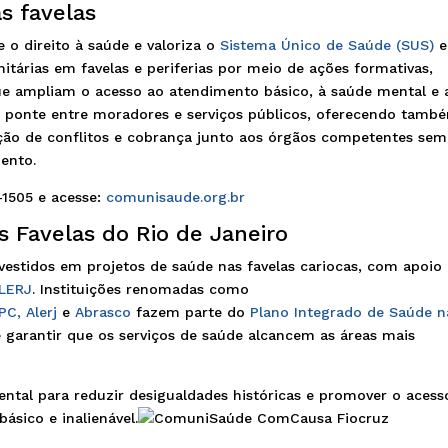
s favelas
 o direito à saúde e valoriza o
Sistema Único de Saúde (SUS)
e
itárias em favelas e periferias por meio de ações formativas,
ue ampliam o acesso ao atendimento básico, à saúde mental e 
 ponte entre moradores e serviços públicos, oferecendo tamb
ação de conflitos e cobrança junto aos órgãos competentes se
ento.
1505 e acesse:
comunisaude.org.br
 Favelas do Rio de Janeiro
vestidos em projetos de saúde nas favelas cariocas, com apoio
LERJ
. Instituições renomadas como
PC,
Alerj
e
Abrasco
fazem parte do
Plano Integrado de Saúde n
e garantir que os serviços de saúde alcancem as áreas mais
mental para reduzir desigualdades históricas e promover o acess
sico e inalienável.