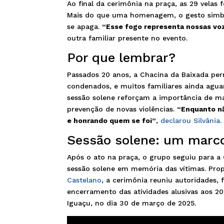
Ao final da cerimônia na praça, as 29 velas
Mais do que uma homenagem, o gesto simbo
se apaga.
“Esse fogo representa nossas voz
outra familiar presente no evento.
Por que lembrar?
Passados 20 anos, a Chacina da Baixada per
condenados, e muitos familiares ainda agua
sessão solene reforçam a importância de m
prevenção de novas violências.
“Enquanto nã
e honrando quem se foi”
,
declarou Silvânia.
Sessão solene: um marc
Após o ato na praça, o grupo seguiu para 
sessão solene em memória das vítimas. Pr
Castelano
, a cerimônia reuniu autoridades, 
encerramento das atividades alusivas aos 2
Iguaçu, no dia 30 de março de 2025.