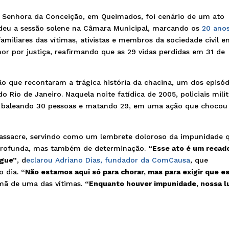
a Senhora da Conceição, em Queimados, foi cenário de um ato
deu a sessão solene na Câmara Municipal, marcando os
20 ano
familiares das vítimas, ativistas e membros da sociedade civil 
or por justiça, reafirmando que as 29 vidas perdidas em 31 de
que recontaram a trágica história da chacina, um dos episód
do Rio de Janeiro. Naquela noite fatídica de 2005, policiais mili
 baleando 30 pessoas e matando 29, em uma ação que chocou
massacre, servindo como um lembrete doloroso da impunidade 
a profunda, mas também de determinação.
“Esse ato é um recado
egue”
, d
eclarou Adriano Dias, fundador da ComCausa
, que
o dia.
“Não estamos aqui só para chorar, mas para exigir que e
irmã de uma das vítimas.
“Enquanto houver impunidade, nossa l