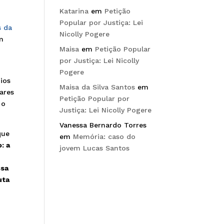
Katarina
em
Petição
Popular por Justiça: Lei
s da
Nicolly Pogere
em
Maisa
em
Petição Popular
por Justiça: Lei Nicolly
Pogere
ios
Maisa da Silva Santos
em
tares
Petição Popular por
 o
Justiça: Lei Nicolly Pogere
Vanessa Bernardo Torres
que
em
Memória: caso do
: a
jovem Lucas Santos
ssa
uta