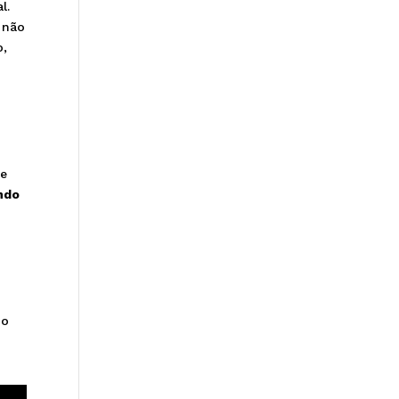
l.
 não
o,
 e
ndo
 o