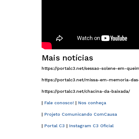
Mais notícias
https://portalc3.net/sessao-solene-em-que
https://portalc3.net/missa-em-memoria-das-
https://portalc3.net/chacina-da-baixada/
|
Fale conosco!
|
Nos conheça
|
Projeto Comunicando ComCausa
|
Portal C3
|
Instagram C3 Oficial
______________