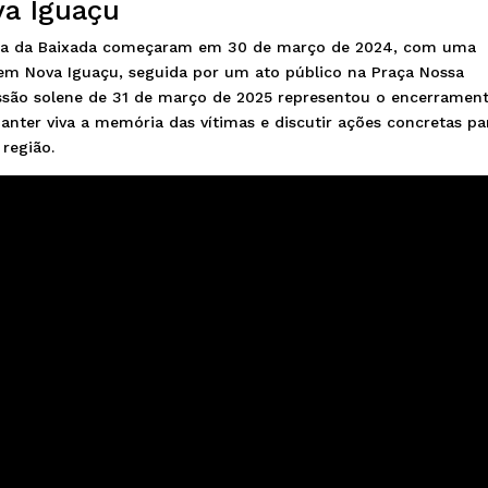
va Iguaçu
acina da Baixada começaram em 30 de março de 2024, com uma
em Nova Iguaçu, seguida por um ato público na Praça Nossa
são solene de 31 de março de 2025 representou o encerramen
manter viva a memória das vítimas e discutir ações concretas pa
região.