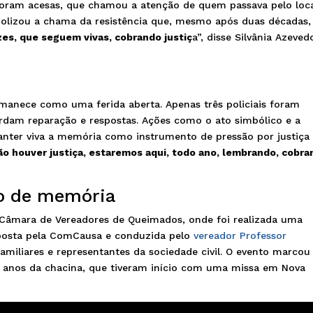
 foram acesas, que chamou a atenção de quem passava pelo loca
lizou a chama da resistência que, mesmo após duas décadas,
es, que seguem vivas, cobrando justiç
a”, disse Silvânia Azeved
manece como uma ferida aberta. Apenas três policiais foram
rdam reparação e respostas. Ações como o ato simbólico e a
anter viva a memória como instrumento de pressão por justiça
o houver justiça, estaremos aqui, todo ano, lembrando, cobra
o de memória
a Câmara de Vereadores de Queimados, onde foi realizada uma
oposta pela ComCausa e conduzida pelo
vereador Professor
familiares e representantes da sociedade civil. O evento marcou
0 anos da chacina, que tiveram início com uma missa em Nova