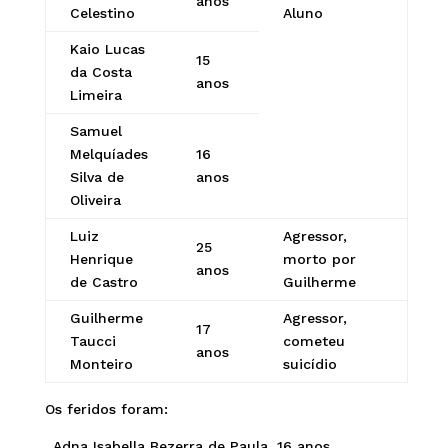
anos
Celestino
Aluno
Kaio Lucas
15
da Costa
anos
Limeira
Samuel
Melquíades
16
Silva de
anos
Oliveira
Luiz
Agressor,
25
Henrique
morto por
anos
de Castro
Guilherme
Guilherme
Agressor,
17
Taucci
cometeu
anos
Monteiro
suicídio
Os feridos foram:
. Adna Isabella Bezerra de Paula, 16 anos,