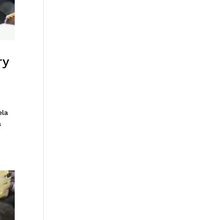
ry
ela
s