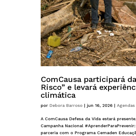
ComCausa participará d
Risco” e levará experiên
climática
por
Debora Barroso
|
jun 16, 2026
|
Agendas
A ComCausa Defesa da Vida estará presente,
Campanha Nacional #AprenderParaPrevenir: C
parceria com o Programa Cemaden Educação