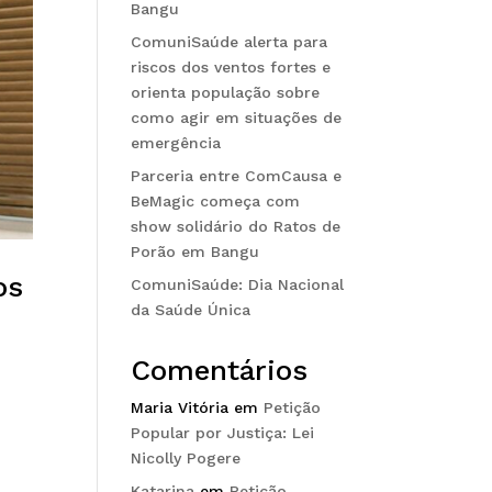
Bangu
ComuniSaúde alerta para
riscos dos ventos fortes e
orienta população sobre
como agir em situações de
emergência
Parceria entre ComCausa e
BeMagic começa com
show solidário do Ratos de
Porão em Bangu
os
ComuniSaúde: Dia Nacional
da Saúde Única
Comentários
Maria Vitória
em
Petição
e
Popular por Justiça: Lei
Nicolly Pogere
Katarina
em
Petição