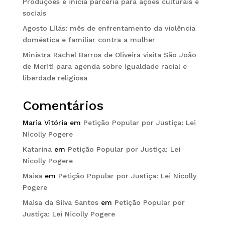
Produções e inicia parceria para ações culturais e
sociais
Agosto Lilás: mês de enfrentamento da violência
doméstica e familiar contra a mulher
Ministra Rachel Barros de Oliveira visita São João
de Meriti para agenda sobre igualdade racial e
liberdade religiosa
Comentários
Maria Vitória
em
Petição Popular por Justiça: Lei
Nicolly Pogere
Katarina
em
Petição Popular por Justiça: Lei
Nicolly Pogere
Maisa
em
Petição Popular por Justiça: Lei Nicolly
Pogere
Maisa da Silva Santos
em
Petição Popular por
Justiça: Lei Nicolly Pogere