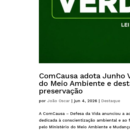
ComCausa adota Junho V
do Meio Ambiente e des
preservação
por
João Oscar
|
jun 4, 2026
|
Destaque
A ComCausa – Defesa da Vida anunciou a ade
dedicada à conscientização ambiental e ao 
pelo Ministério do Meio Ambiente e Mudança