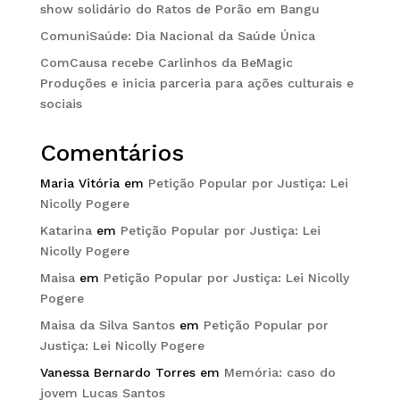
show solidário do Ratos de Porão em Bangu
ComuniSaúde: Dia Nacional da Saúde Única
ComCausa recebe Carlinhos da BeMagic
Produções e inicia parceria para ações culturais e
sociais
Comentários
Maria Vitória
em
Petição Popular por Justiça: Lei
Nicolly Pogere
Katarina
em
Petição Popular por Justiça: Lei
Nicolly Pogere
Maisa
em
Petição Popular por Justiça: Lei Nicolly
Pogere
Maisa da Silva Santos
em
Petição Popular por
Justiça: Lei Nicolly Pogere
Vanessa Bernardo Torres
em
Memória: caso do
jovem Lucas Santos