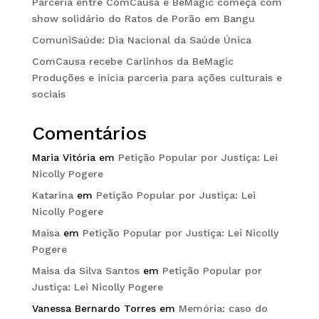
Parceria entre ComCausa e BeMagic começa com
show solidário do Ratos de Porão em Bangu
ComuniSaúde: Dia Nacional da Saúde Única
ComCausa recebe Carlinhos da BeMagic
Produções e inicia parceria para ações culturais e
sociais
Comentários
Maria Vitória
em
Petição Popular por Justiça: Lei
Nicolly Pogere
Katarina
em
Petição Popular por Justiça: Lei
Nicolly Pogere
Maisa
em
Petição Popular por Justiça: Lei Nicolly
Pogere
Maisa da Silva Santos
em
Petição Popular por
Justiça: Lei Nicolly Pogere
Vanessa Bernardo Torres
em
Memória: caso do