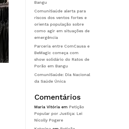
Bangu
ComuniSaúde alerta para
riscos dos ventos fortes e
orienta população sobre
como agir em situações de
emergência
Parceria entre ComCausa e
BeMagic começa com
show solidário do Ratos de
Porão em Bangu
ComuniSaúde: Dia Nacional
da Saúde Única
Comentários
Maria Vitória
em
Petição
Popular por Justiça: Lei
Nicolly Pogere
Katarina
em
Petição