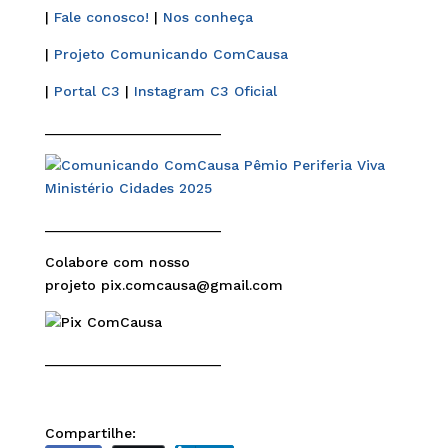
|
Fale conosco!
|
Nos conheça
|
Projeto Comunicando ComCausa
|
Portal C3
|
Instagram C3 Oficial
______________________
______________________
Colabore com nosso
projeto pix.comcausa@gmail.com
______________________
Compartilhe: