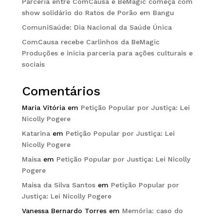
Parceria entre ComCausa e BeMagic começa com
show solidário do Ratos de Porão em Bangu
ComuniSaúde: Dia Nacional da Saúde Única
ComCausa recebe Carlinhos da BeMagic
Produções e inicia parceria para ações culturais e
sociais
Comentários
Maria Vitória
em
Petição Popular por Justiça: Lei
Nicolly Pogere
Katarina
em
Petição Popular por Justiça: Lei
Nicolly Pogere
Maisa
em
Petição Popular por Justiça: Lei Nicolly
Pogere
Maisa da Silva Santos
em
Petição Popular por
Justiça: Lei Nicolly Pogere
Vanessa Bernardo Torres
em
Memória: caso do