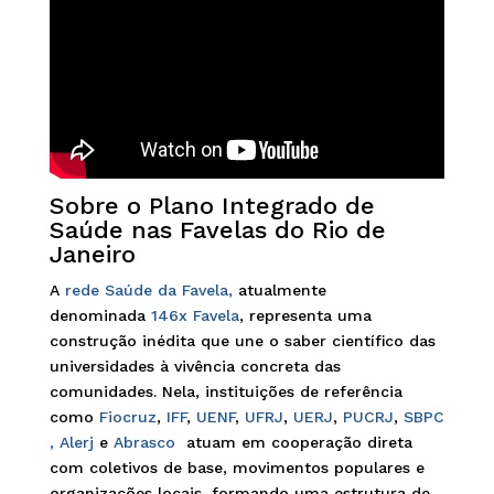
Sobre o Plano Integrado de
Saúde nas Favelas do Rio de
Janeiro
A
rede Saúde da Favela,
atualmente
denominada
146x Favela
, representa uma
construção inédita que une o saber científico das
universidades à vivência concreta das
comunidades. Nela, instituições de referência
como
Fiocruz
,
IFF
,
UENF
,
UFRJ
,
UERJ
,
PUCRJ
,
SBPC
,
Alerj
e
Abrasco
atuam em cooperação direta
com coletivos de base, movimentos populares e
organizações locais, formando uma estrutura de