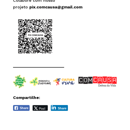
Colabore com nosso
projeto
pix.comcausa@gmail.com
______________________
Compartilhe:
Post
Share
Share