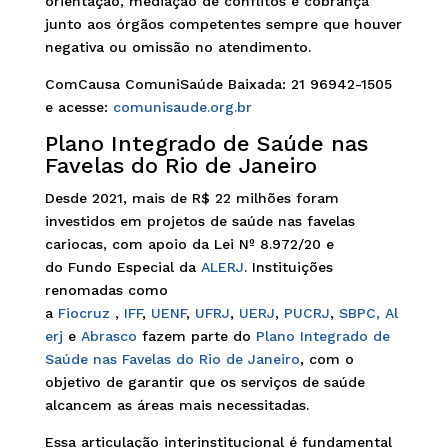
orientação, mediação de conflitos e cobrança
junto aos órgãos competentes sempre que houver
negativa ou omissão no atendimento.
ComCausa ComuniSaúde Baixada: 21 96942-1505
e acesse:
comunisaude.org.br
Plano Integrado de Saúde nas
Favelas do Rio de Janeiro
Desde 2021, mais de R$ 22 milhões foram
investidos em projetos de saúde nas favelas
cariocas, com apoio da Lei Nº 8.972/20 e
do Fundo Especial da
ALERJ
. Instituições
renomadas como
a
Fiocruz
,
IFF
,
UENF
,
UFRJ
,
UERJ
,
PUCRJ
,
SBPC,
Al
erj
e
Abrasco
fazem parte do
Plano Integrado de
Saúde nas Favelas do Rio de Janeiro
, com o
objetivo de garantir que os serviços de saúde
alcancem as áreas mais necessitadas.
Essa articulação interinstitucional é fundamental