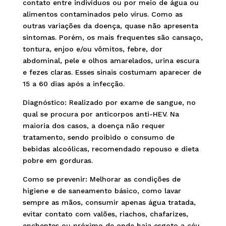
contato entre indivíduos ou por meio de água ou
alimentos contaminados pelo vírus. Como as
outras variações da doença, quase não apresenta
sintomas. Porém, os mais frequentes são cansaço,
tontura, enjoo e/ou vômitos, febre, dor
abdominal, pele e olhos amarelados, urina escura
e fezes claras. Esses sinais costumam aparecer de
15 a 60 dias após a infecção.
Diagnóstico: Realizado por exame de sangue, no
qual se procura por anticorpos anti-HEV. Na
maioria dos casos, a doença não requer
tratamento, sendo proibido o consumo de
bebidas alcoólicas, recomendado repouso e dieta
pobre em gorduras.
Como se prevenir: Melhorar as condições de
higiene e de saneamento básico, como lavar
sempre as mãos, consumir apenas água tratada,
evitar contato com valões, riachos, chafarizes,
enchentes ou próximo de onde haja esgoto a céu