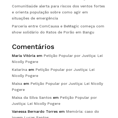
ComuniSaúde alerta para riscos dos ventos fortes
e orienta população sobre como agir em
situações de emergência
Parceria entre ComCausa e BeMagic começa com
show solidário do Ratos de Porão em Bangu
Comentários
Maria Vitória
em
Petição Popular por Justiça: Lei
Nicolly Pogere
Katarina
em
Petição Popular por Justiça: Lei
Nicolly Pogere
Maisa
em
Petição Popular por Justiça: Lei Nicolly
Pogere
Maisa da Silva Santos
em
Petição Popular por
Justiça: Lei Nicolly Pogere
Vanessa Bernardo Torres
em
Memória: caso do
jovem Lucas Santos