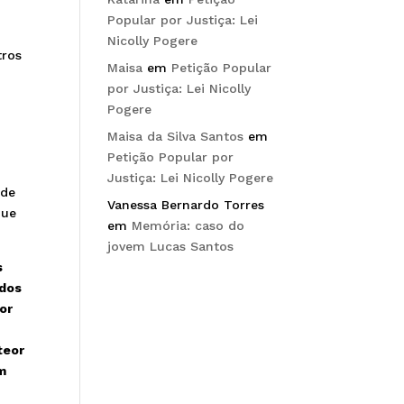
Popular por Justiça: Lei
Nicolly Pogere
tros
Maisa
em
Petição Popular
por Justiça: Lei Nicolly
Pogere
Maisa da Silva Santos
em
Petição Popular por
Justiça: Lei Nicolly Pogere
 de
Vanessa Bernardo Torres
que
em
Memória: caso do
jovem Lucas Santos
s
idos
por
teor
m