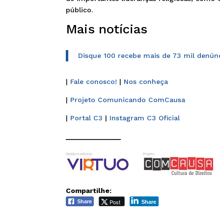
público.
Mais notícias
Disque 100 recebe mais de 73 mil denúnc
|
Fale conosco!
|
Nos conheça
|
Projeto Comunicando ComCausa
|
Portal C3
|
Instagram C3 Oficial
______________
Compartilhe:
Post
Share
Share