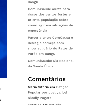
Bangu
ComuniSaúde alerta para
riscos dos ventos fortes e
orienta população sobre
como agir em situações de
emergência
Parceria entre ComCausa e
BeMagic começa com
show solidário do Ratos de
Porão em Bangu
ComuniSaúde: Dia Nacional
da Saúde Única
Comentários
Maria Vitória
em
Petição
l
Popular por Justiça: Lei
Nicolly Pogere
o
Katarina
em
Petição