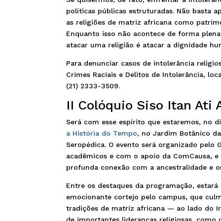
políticas públicas estruturadas. Não basta 
as religiões de matriz africana como patrimô
Enquanto isso não acontece de forma plena
atacar uma religião é atacar a dignidade hu
Para denunciar casos de intolerância religio
Crimes Raciais e Delitos de Intolerância, loc
(21) 2333-3509.
II Colóquio Siso Itan Ati
Será com esse espírito que estaremos, no di
a História do Tempo
, no Jardim Botânico da
Seropédica. O evento será organizado pelo 
acadêmicos e com o apoio da ComCausa, e r
profunda conexão com a ancestralidade e o
Entre os destaques da programação, estará 
emocionante cortejo pelo campus, que cul
tradições de matriz africana — ao lado do I
de importantes lideranças religiosas, como 