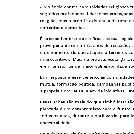
A violência contra comunidades religiosas t
sagrados profanados, lideranças ameaçadas
religião, mas a própria existência de uma cu
enfrentado como tal.
É preciso lembrar que o Brasil possui legisla
prevê pena de um a três anos de reclusão, 
entendimento de que ataques a terreiros co
imprescritíveis. Mas, na prática, essas gara
e em territórios de maior vulnerabilidade soc
Em resposta a esse cenário, as comunidades
mútua, formação política, campanhas públic
a própria ComCausa, além de iniciativas junt
Essas ações são mais do que simbólicas: sã
plantada é um compromisso com o futuro. Pr
todos os anos, durante o Abril Verde, para 
ancestralidade.
Se quisermos, de fato, enfrentar a intolerân