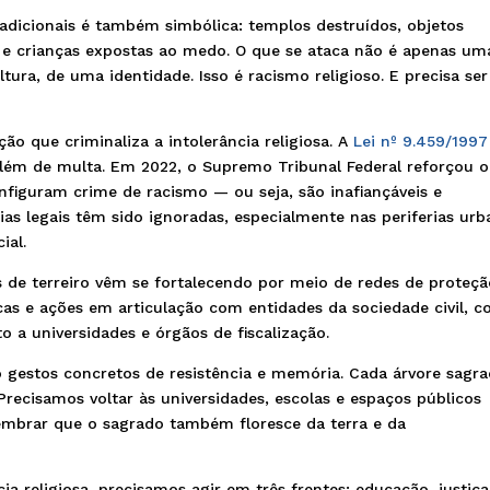
radicionais é também simbólica: templos destruídos, objetos
 e crianças expostas ao medo. O que se ataca não é apenas um
ltura, de uma identidade. Isso é racismo religioso. E precisa ser
ção que criminaliza a intolerância religiosa. A
Lei nº 9.459/1997
além de multa. Em 2022, o Supremo Tribunal Federal reforçou o
nfiguram crime de racismo — ou seja, são inafiançáveis e
ntias legais têm sido ignoradas, especialmente nas periferias ur
ial.
 de terreiro vêm se fortalecendo por meio de redes de proteç
as e ações em articulação com entidades da sociedade civil, 
o a universidades e órgãos de fiscalização.
o gestos concretos de resistência e memória. Cada árvore sagr
ecisamos voltar às universidades, escolas e espaços públicos
lembrar que o sagrado também floresce da terra e da
cia religiosa, precisamos agir em três frentes: educação, justiça