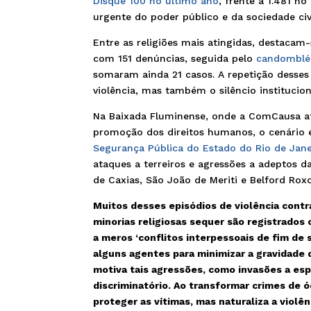
Disque 100 no último ano
, frente a 1.481 
urgente do poder público e da sociedade civi
Entre as religiões mais atingidas, destacam
com 151 denúncias, seguida pelo
candomblé
somaram ainda 21 casos. A repetição desses
violência, mas também o silêncio institucio
Na Baixada Fluminense, onde a ComCausa at
promoção dos direitos humanos, o cenário é
Segurança Pública do Estado do Rio de Jane
ataques a terreiros e agressões a adeptos da
de Caxias, São João de Meriti e Belford Rox
Muitos desses episódios de violência contra
minorias religiosas sequer são registrados
a meros ‘conflitos interpessoais de fim de s
alguns agentes para minimizar a gravidade d
motiva tais agressões, como invasões a esp
discriminatório. Ao transformar crimes de 
proteger as vítimas, mas naturaliza a violê