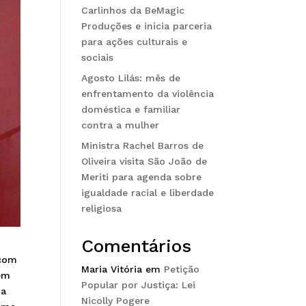
Carlinhos da BeMagic
Produções e inicia parceria
para ações culturais e
sociais
Agosto Lilás: mês de
enfrentamento da violência
doméstica e familiar
contra a mulher
Ministra Rachel Barros de
Oliveira visita São João de
Meriti para agenda sobre
igualdade racial e liberdade
religiosa
Comentários
 com
Maria Vitória
em
Petição
lém
Popular por Justiça: Lei
ia
Nicolly Pogere