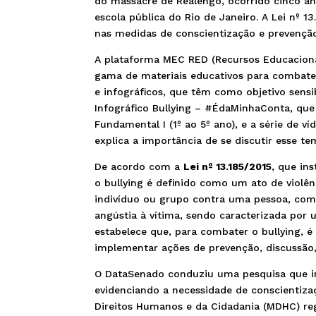
do massacre de Realengo, ocorrido cinco a
escola pública do Rio de Janeiro. A Lei nº 1
nas medidas de conscientização e prevenção 
A plataforma MEC RED (Recursos Educacionais
gama de materiais educativos para combater
e infográficos, que têm como objetivo sensi
Infográfico Bullying – #ÉdaMinhaConta, que
Fundamental I (1º ao 5º ano), e a série de v
explica a importância de se discutir esse te
De acordo com a
Lei nº 13.185/2015
, que in
o bullying é definido como um ato de violênc
indivíduo ou grupo contra uma pessoa, com o
angústia à vítima, sendo caracterizada por u
estabelece que, para combater o bullying, 
implementar ações de prevenção, discussão,
O DataSenado conduziu uma pesquisa que ind
evidenciando a necessidade de conscientizaç
Direitos Humanos e da Cidadania (MDHC) re