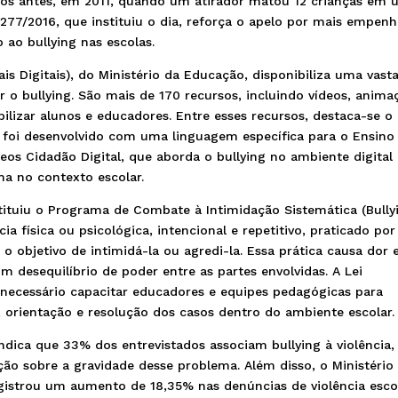
nos antes, em 2011, quando um atirador matou 12 crianças em
3.277/2016, que instituiu o dia, reforça o apelo por mais empen
ao bullying nas escolas.
 Digitais), do Ministério da Educação, disponibiliza uma vast
 o bullying. São mais de 170 recursos, incluindo vídeos, anima
bilizar alunos e educadores. Entre esses recursos, destaca-se o
 foi desenvolvido com uma linguagem específica para o Ensino
ídeos Cidadão Digital, que aborda o bullying no ambiente digital
ma no contexto escolar.
stituiu o Programa de Combate à Intimidação Sistemática (Bullyi
ia física ou psicológica, intencional e repetitivo, praticado po
 objetivo de intimidá-la ou agredi-la. Essa prática causa dor 
m desequilíbrio de poder entre as partes envolvidas. A Lei
é necessário capacitar educadores e equipes pedagógicas para
 orientação e resolução dos casos dentro do ambiente escolar.
ica que 33% dos entrevistados associam bullying à violência,
ão sobre a gravidade desse problema. Além disso, o Ministério
gistrou um aumento de 18,35% nas denúncias de violência esco