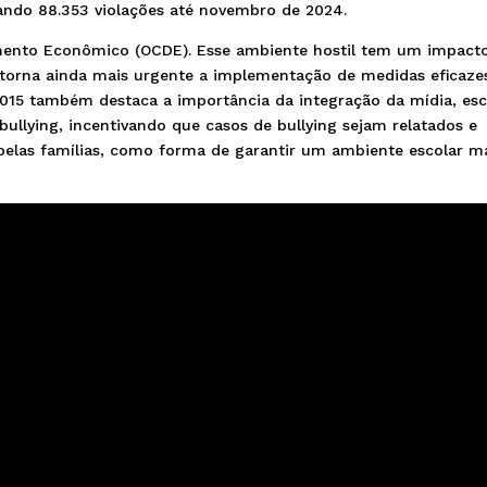
ando 88.353 violações até novembro de 2024.
mento Econômico (OCDE). Esse ambiente hostil tem um impact
torna ainda mais urgente a implementação de medidas eficaze
/2015 também destaca a importância da integração da mídia, esc
bullying, incentivando que casos de bullying sejam relatados e
 pelas famílias, como forma de garantir um ambiente escolar m