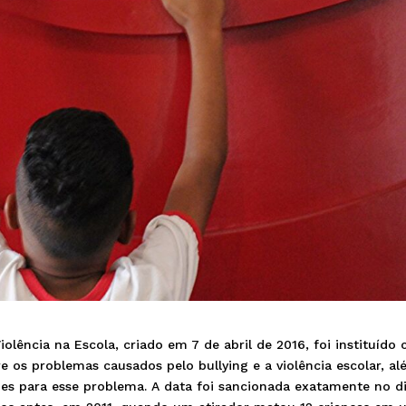
olência na Escola, criado em 7 de abril de 2016, foi instituído
re os problemas causados pelo bullying e a violência escolar, a
ões para esse problema. A data foi sancionada exatamente no d