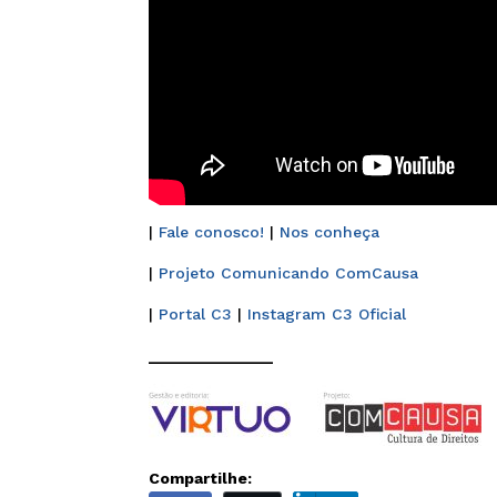
|
Fale conosco!
|
Nos conheça
|
Projeto Comunicando ComCausa
|
Portal C3
|
Instagram C3 Oficial
______________
Compartilhe: