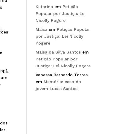
 uma
Katarina
em
Petição
ho
Popular por Justiça: Lei
Nicolly Pogere
a
Maisa
em
Petição Popular
ções
por Justiça: Lei Nicolly
Pogere
Maisa da Silva Santos
em
 e
Petição Popular por
Justiça: Lei Nicolly Pogere
ng),
Vanessa Bernardo Torres
r um
em
Memória: caso do
e
jovem Lucas Santos
 dos
lar