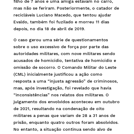
filho de 7 anos e uma amiga estavam no carro,
mas não se feriram. Posteriormente, o catador de
recicláveis Luciano Macedo, que tentou ajudar
Evaldo, também foi fuzilado e morreu 11 dias
depois, no dia 18 de abril de 2019.
O caso gerou uma série de questionamentos
sobre o uso excessivo de força por parte das
autoridades militares, com nove militares sendo
acusados de homicídio, tentativa de homicídio e
omissão de socorro. O Comando Militar do Leste
(CML) inicialmente justificou a ação como
resposta a uma “injusta agressão” de criminosos,
mas, após investigação, foi revelado que havia
“inconsistências” nos relatos dos militares. O
julgamento dos envolvidos aconteceu em outubro
de 2021, resultando na condenação de oito
militares a penas que variam de 28 a 31 anos de
prisão, enquanto quatro outros foram absolvidos.
No entanto, a situação continua sendo alvo de