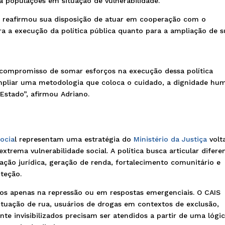
a populações em situação de vulnerabilidade.
a
reafirmou sua disposição de atuar em cooperação com o
ra a execução da política pública quanto para a ampliação de s
compromisso de somar esforços na execução dessa política
 ampliar uma metodologia que coloca o cuidado, a dignidade hu
Estado”, afirmou Adriano.
Socia
l representam uma estratégia do
Ministério da Justiça
volt
trema vulnerabilidade social. A política busca articular difere
tação jurídica, geração de renda, fortalecimento comunitário e
teção.
os apenas na repressão ou em respostas emergenciais. O CAIS
tuação de rua, usuários de drogas em contextos de exclusão,
nte invisibilizados precisam ser atendidos a partir de uma lógi