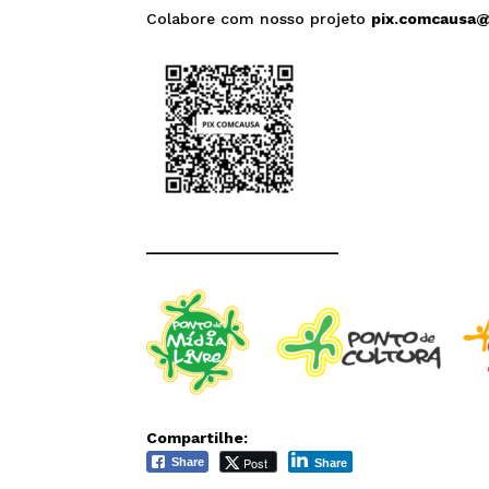
Colabore com nosso projeto
pix.comcausa
______________________
Compartilhe:
Post
Share
Share