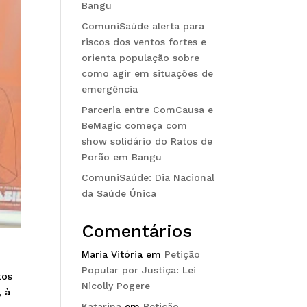
Bangu
ComuniSaúde alerta para
riscos dos ventos fortes e
orienta população sobre
como agir em situações de
emergência
Parceria entre ComCausa e
BeMagic começa com
show solidário do Ratos de
Porão em Bangu
ComuniSaúde: Dia Nacional
da Saúde Única
Comentários
Maria Vitória
em
Petição
Popular por Justiça: Lei
tos
Nicolly Pogere
, à
Katarina
em
Petição