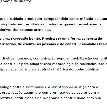
arantia de direitos.
que o cuidado precisa ser compreendido como método de atu
iais só produzem resultados duradouros quando reconhecem a
oletivas das pessoas atendidas.
s uma expressão bonita. Precisa ser uma forma concreta de
territórios, de escutar as pessoas e de construir caminhos reai
m direitos humanos, comunicação popular, mobilização comunit
e contribuir para adaptar essa metodologia às realidades locais
ualdade, violência e ausência histórica do poder público.
diálogo entre a
ComCausa
e o
Ministério da Justiça
para o
. A organização assumiu o compromisso de colaborar com a
retrizes institucionais do programa e contribuindo com sua