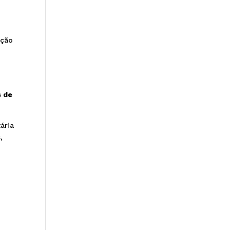
ação
s de
ária
,