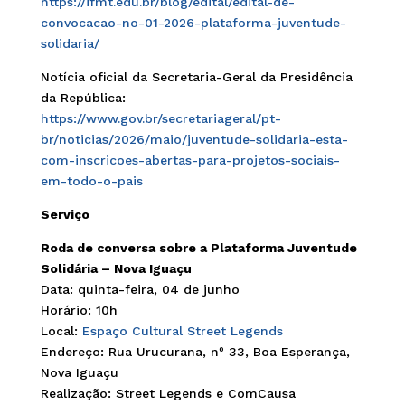
https://ifmt.edu.br/blog/edital/edital-de-
convocacao-no-01-2026-plataforma-juventude-
solidaria/
Notícia oficial da Secretaria-Geral da Presidência
da República:
https://www.gov.br/secretariageral/pt-
br/noticias/2026/maio/juventude-solidaria-esta-
com-inscricoes-abertas-para-projetos-sociais-
em-todo-o-pais
Serviço
Roda de conversa sobre a Plataforma Juventude
Solidária – Nova Iguaçu
Data: quinta-feira, 04 de junho
Horário: 10h
Local:
Espaço Cultural Street Legends
Endereço: Rua Urucurana, nº 33, Boa Esperança,
Nova Iguaçu
Realização: Street Legends e ComCausa