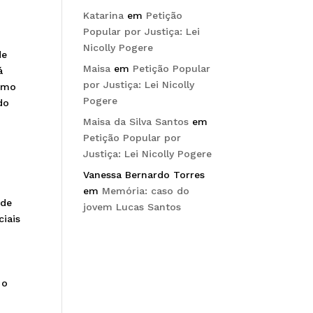
Katarina
em
Petição
Popular por Justiça: Lei
Nicolly Pogere
de
Maisa
em
Petição Popular
á
por Justiça: Lei Nicolly
como
Pogere
do
Maisa da Silva Santos
em
Petição Popular por
Justiça: Lei Nicolly Pogere
Vanessa Bernardo Torres
em
Memória: caso do
 de
jovem Lucas Santos
ciais
 o