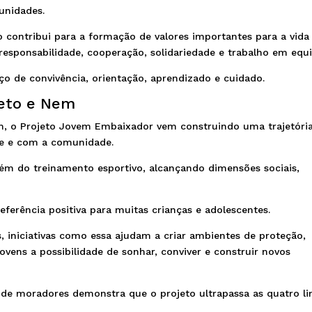
unidades.
to contribui para a formação de valores importantes para a vid
sponsabilidade, cooperação, solidariedade e trabalho em equi
 de convivência, orientação, aprendizado e cuidado.
Beto e Nem
m, o Projeto Jovem Embaixador vem construindo uma trajetóri
e e com a comunidade.
além do treinamento esportivo, alcançando dimensões sociais,
ferência positiva para muitas crianças e adolescentes.
s, iniciativas como essa ajudam a criar ambientes de proteção,
ovens a possibilidade de sonhar, conviver e construir novos
e de moradores demonstra que o projeto ultrapassa as quatro li