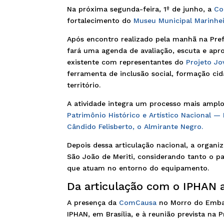
Na próxima segunda-feira, 1º de junho, a
Co
fortalecimento do
Museu Municipal Marinhei
Após encontro realizado pela manhã na Pref
fará uma agenda de avaliação, escuta e apr
existente com representantes do
Projeto J
ferramenta de inclusão social, formação ci
território.
A atividade integra um processo mais amplo 
Patrimônio Histórico e Artístico Nacional —
Cândido Felisberto, o Almirante Negro.
Depois dessa articulação nacional, a organi
São João de Meriti, considerando tanto o pa
que atuam no entorno do equipamento.
Da articulação com o IPHAN a
A presença da
ComCausa
no Morro do Embai
IPHAN, em Brasília, e à reunião prevista na P