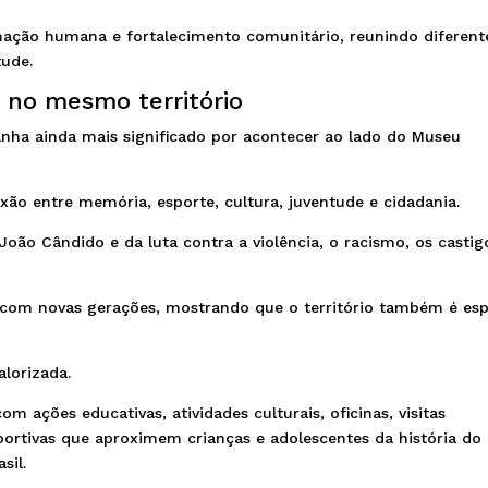
mação humana e fortalecimento comunitário, reunindo diferent
ude.
 no mesmo território
nha ainda mais significado por acontecer ao lado do Museu
ão entre memória, esporte, cultura, juventude e cidadania.
João Cândido e da luta contra a violência, o racismo, os castig
e com novas gerações, mostrando que o território também é es
alorizada.
 ações educativas, atividades culturais, oficinas, visitas
esportivas que aproximem crianças e adolescentes da história do
sil.