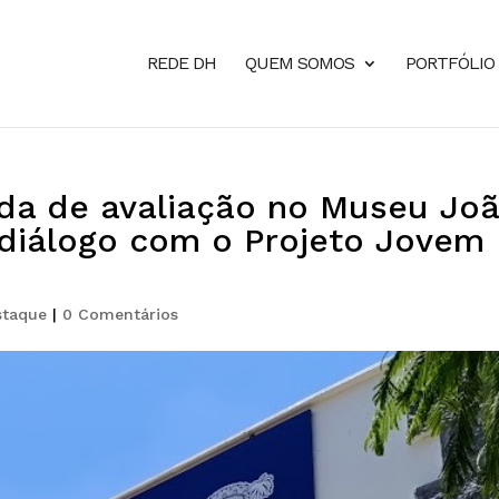
REDE DH
QUEM SOMOS
PORTFÓLIO
da de avaliação no Museu Jo
 diálogo com o Projeto Jovem
staque
|
0 Comentários