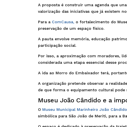
A proposta é construir uma agenda que una d
valorização das iniciativas que já existem no 
Para a
ComCausa,
o fortalecimento do Muse
preservação de um espaço físico.
A pauta envolve memória, educação patrimoni
participação social.
Por isso, a aproximação com moradores, lide
considerada uma etapa essencial desse proc
A ida ao Morro do Embaixador terá, portanto
A organização pretende observar a realidad
de que forma o equipamento cultural pode 
Museu João Cândido e a imp
O
Museu Municipal Marinheiro João Cândid
simbólica para São João de Meriti, para a B
O espaço é dedicado à preservação da trajetó