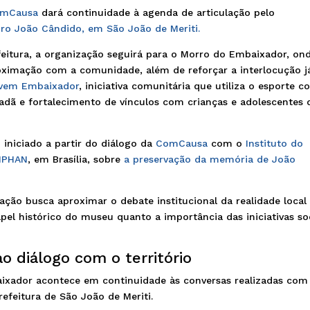
mCausa
dará continuidade à agenda de articulação pelo
ro João Cândido, em São João de Meriti.
eitura, a organização seguirá para o Morro do Embaixador, on
oximação com a comunidade, além de reforçar a interlocução j
ovem Embaixador
, iniciativa comunitária que utiliza o esporte 
dadã e fortalecimento de vínculos com crianças e adolescentes 
iniciado a partir do diálogo da
ComCausa
com o
Instituto do
 IPHAN
, em Brasília, sobre
a preservação da memória de João
zação busca aproximar o debate institucional da realidade local
pel histórico do museu quanto a importância das iniciativas so
o diálogo com o território
xador acontece em continuidade às conversas realizadas com
refeitura de São João de Meriti.