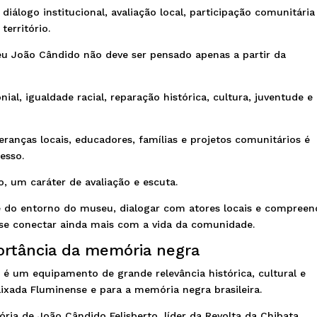
iálogo institucional, avaliação local, participação comunitária
território.
u João Cândido não deve ser pensado apenas a partir da
al, igualdade racial, reparação histórica, cultura, juventude e
ranças locais, educadores, famílias e projetos comunitários é
esso.
, um caráter de avaliação e escuta.
e do entorno do museu, dialogar com atores locais e compreen
se conectar ainda mais com a vida da comunidade.
ortância da memória negra
o
é um equipamento de grande relevância histórica, cultural e
aixada Fluminense e para a memória negra brasileira.
ria de João Cândido Felisberto, líder da Revolta da Chibata,