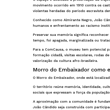
movimento ocorrido em 1910 contra os casti
violentas herdadas do período escravista den
Conhecido como Almirante Negro, João Cândi
humanos e enfrentamento ao racismo instit
Preservar sua memória significa reconhecer
tempo, foi apagada, marginalizada ou tratada
Para a ComCausa, o museu tem potencial pa
formação cidadã, visitas escolares, rodas d
valorização da cultura afro-brasileira.
Morro do Embaixador como es
O Morro do Embaixador, onde está localizad
O território reúne memória, identidade, cult
sociais que expressam a força da população 
A aproximação com a comunidade é fundame
João Cândido seja construída com participaç