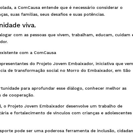
solada, a ComCausa entende que é necessário considerar o
nças, suas famílias, seus desafios e suas potências.
idade viva.
ialogar com as pessoas que vivem, trabalham, educam, cuidam 
dor.
 existente com a ComCausa
resentantes do Projeto Jovem Embaixador, iniciativa que vem
cia de transformação social no Morro do Embaixador, em São
rtunidade para aprofundar esse diálogo, conhecer melhor as
s de cooperação.
l, o Projeto Jovem Embaixador desenvolve um trabalho de
tária e fortalecimento de vínculos com crianças e adolescentes
esporte pode ser uma poderosa ferramenta de inclusão, cidadan