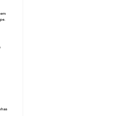
a em
pe.
a
nhas