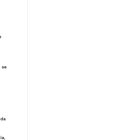
e
 se
 da
ia,