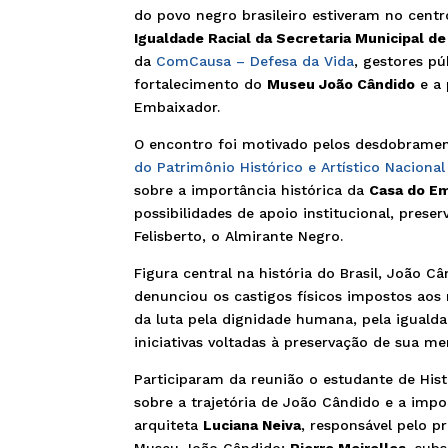
do povo negro brasileiro estiveram no cen
Igualdade Racial da Secretaria Municipal de
da
ComCausa – Defesa da Vida
, gestores pú
fortalecimento do
Museu João Cândido
e a 
Embaixador.
O encontro foi motivado pelos desdobramen
do Patrimônio Histórico e Artístico Nacional
sobre a importância histórica da
Casa do Em
possibilidades de apoio institucional, pres
Felisberto, o Almirante Negro.
Figura central na história do Brasil, João 
denunciou os castigos físicos impostos aos 
da luta pela dignidade humana, pela igualdad
iniciativas voltadas à preservação de sua m
Participaram da reunião o estudante de His
sobre a trajetória de João Cândido e a imp
arquiteta
Luciana Neiva
, responsável pelo 
Museu João Cândido;
Pierre Meirelles
, sub