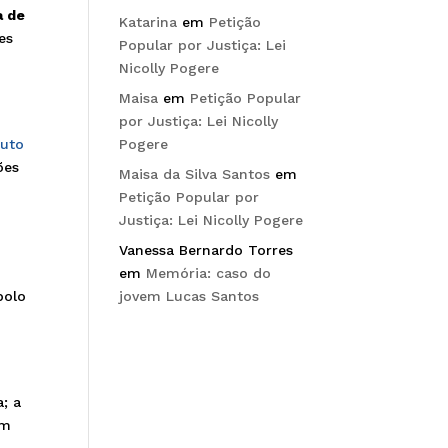
a de
Katarina
em
Petição
es
Popular por Justiça: Lei
Nicolly Pogere
Maisa
em
Petição Popular
por Justiça: Lei Nicolly
tuto
Pogere
ões
Maisa da Silva Santos
em
Petição Popular por
Justiça: Lei Nicolly Pogere
Vanessa Bernardo Torres
em
Memória: caso do
bolo
jovem Lucas Santos
; a
em