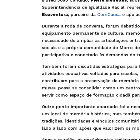
Superintendência de Igualdade Racial; repr
Boaventura
, parceiro da
ComCausa
e apoiad
Durante a roda de conversa, foram debatido
equipamento permanente de cultura, memóri
necessidade de ampliar as articulações entre
sociais e a própria comunidade do Morro d
participativa e conectado às demandas do te
Também foram discutidas estratégias para f
atividades educativas voltadas para escolas
contribuam para a preservação da memória 
museu possa se consolidar como um centro 
servir como espaço de formação cidadã para
Outro ponto importante abordado foi a nec
um local de memória histórica, mas também
tradições, identidades e vínculos comunitár
lado a lado com ações que valorizem os mo
Após a reunião, os participantes realizaram