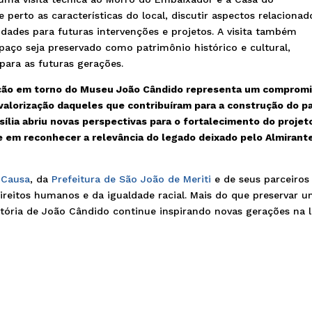
 perto as características do local, discutir aspectos relacionad
idades para futuras intervenções e projetos. A visita também
paço seja preservado como patrimônio histórico e cultural,
ara as futuras gerações.
ação em torno do Museu João Cândido representa um comprom
a valorização daqueles que contribuíram para a construção do pa
ília abriu novas perspectivas para o fortalecimento do projet
 em reconhecer a relevância do legado deixado pelo Almirant
Causa
, da
Prefeitura de São João de Meriti
e de seus parceiros
ireitos humanos e da igualdade racial. Mais do que preservar 
história de João Cândido continue inspirando novas gerações na 