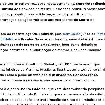
tro de um encontro realizado nesta semana na
Superintendênci
 Cultura de São João de Meriti
. A atividade reuniu representant
blicos, pesquisadores e lideranças locais para discutir o
promoção de ações voltadas aos moradores do Morro do
tos da recente agenda realizada pela
ComCausa
junto ao
Insti
 (IPHAN)
, em Brasília. Na ocasião, foram apresentadas informaç
baixador e do Morro do Embaixador
, bem como debatidas
ervação patrimonial e valorização da memória de João Cândido
Cândido liderou a Revolta da Chibata, em 1910, movimento que
marinheiros da Marinha brasileira. Sua trajetória tornou-se sím
e racial e pelos direitos dos trabalhadores. Por essa razão,
emória possuem relevância não apenas local, mas nacional.
tória e padre
Pedro Gadelha
, que vem desenvolvendo pesquisas
ortância do Morro do Embaixador para a memória afro-brasileira
projeto de adequação e transformação da Casa do Embaixador 
secretário de Políticas de Igualdade Racial;
Regina Célia
, da