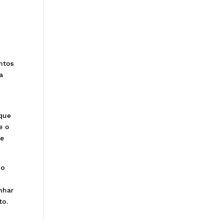
m
ntos
a
 que
e o
de
mo
m
nhar
to.