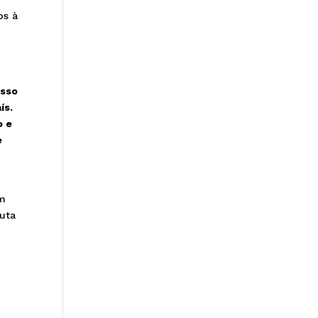
os à
isso
ís.
o e
e
um
luta