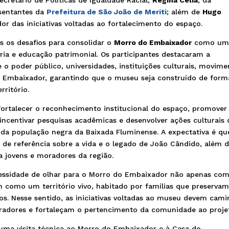
esentantes da
Prefeitura de São João de Meriti
; além de
Hugo
or das iniciativas voltadas ao fortalecimento do espaço.
s os desafios para consolidar o
Morro do Embaixador
como u
a e educação patrimonial. Os participantes destacaram a
 o poder público, universidades, instituições culturais, movime
o Embaixador, garantindo que o museu seja construído de form
rritório.
ortalecer o reconhecimento institucional do espaço, promover
, incentivar pesquisas acadêmicas e desenvolver ações culturais
da população negra da Baixada Fluminense. A expectativa é qu
de referência sobre a vida e o legado de João Cândido, além 
 jovens e moradores da região.
essidade de olhar para o Morro do Embaixador não apenas co
 como um território vivo, habitado por famílias que preserva
ios. Nesse sentido, as iniciativas voltadas ao museu devem cami
radores e fortaleçam o pertencimento da comunidade ao proje
 uma visita técnica ao Morro do Embaixador e à Casa do