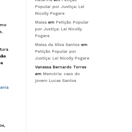
Popular por Justiça: Lei
Nicolly Pogere
Maisa
em
Petição Popular
como
por Justiça: Lei Nicolly
e,
Pogere
Maisa da Silva Santos
em
tura
Petição Popular por
não
Justiça: Lei Nicolly Pogere
os
Vanessa Bernardo Torres
em
Memória: caso do
jovem Lucas Santos
dania
os,