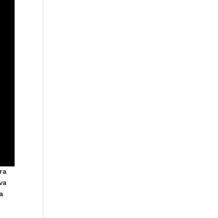
ra
va
a