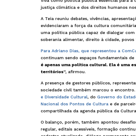
Viva como política pública essencial para a
justiça climática e dos direitos humanos nos 
A Teia reuniu debates, vivências, apresentaç
evidenciaram a força da cultura comunitári
uma política pública capaz de dialogar com
soberania alimentar, direito à cidade, povos 
Para Adriano Dias, que representou a ComC
continuam sendo espaços fundamentais de a
é apenas uma política cultural. Ela é uma e
territórios”,
afirmou.
A presença de gestores públicos, representa
sociedade civil também marcou o encontro.
e Diversidade Cultural
, do
Governo do Estad
Nacional dos Pontos de Cultura
e de parceir
compartilhada da agenda pública da Cultura
O balanço, porém, também apontou desafios.
regular, editais acessíveis, formação contin
cadastro atualizado, diálogo permanente c