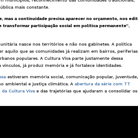
ública mais constante.
e, mas a continuidade precisa aparecer no orçamento, nos edit
de transformar participação social em política permanente”
,
itária nasce nos territórios e não nos gabinetes. A política
r aquilo que as comunidades já realizam em bairros, periferias
urbanos populares. A Cultura Viva parte justamente dessa
a vínculos, já produz memória e já fortalece identidades.
usa
estiveram memória social, comunicação popular, juventude
mo ambiental e justiça climática. A
abertura da série com TT
 da Cultura Viva
e das trajetórias que ajudaram a consolidar os