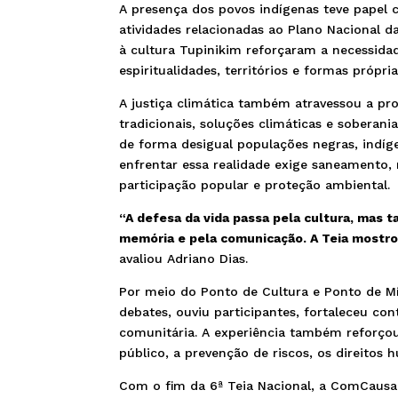
A presença dos povos indígenas teve papel ce
atividades relacionadas ao Plano Nacional da
à cultura Tupinikim reforçaram a necessidad
espiritualidades, territórios e formas própri
A justiça climática também atravessou a p
tradicionais, soluções climáticas e soberan
de forma desigual populações negras, indígen
enfrentar essa realidade exige saneamento, m
participação popular e proteção ambiental.
“A defesa da vida passa pela cultura, mas t
memória e pela comunicação. A Teia mostr
avaliou Adriano Dias.
Por meio do Ponto de Cultura e Ponto de M
debates, ouviu participantes, fortaleceu con
comunitária. A experiência também reforç
público, a prevenção de riscos, os direitos 
Com o fim da 6ª Teia Nacional, a ComCausa