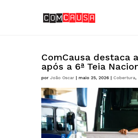
ComCausa destaca ap
após a 6ª Teia Nacio
por
João Oscar
|
maio 25, 2026
|
Cobertura