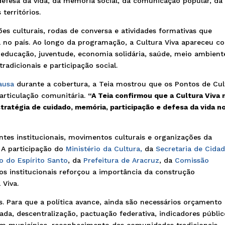
 defesa da vida, da memória social, da comunicação popular, da
territórios.
ões culturais, rodas de conversa e atividades formativas que
a no país. Ao longo da programação, a Cultura Viva apareceu 
 educação, juventude, economia solidária, saúde, meio ambient
tradicionais e participação social.
ausa
durante a cobertura, a Teia mostrou que os Pontos de Cul
rticulação comunitária.
“A Teia confirmou que a Cultura Viva 
stratégia de cuidado, memória, participação e defesa da vida n
ntes institucionais, movimentos culturais e organizações da
 A participação do
Ministério da Cultura,
da
Secretaria de Cida
o do Espírito Santo
, da
Prefeitura de Aracruz
, da
Comissão
os institucionais reforçou a importância da construção
 Viva.
 Para que a política avance, ainda são necessários orçamento
uada, descentralização, pactuação federativa, indicadores públic
om municípios, reconhecimento das comunidades tradicionais,