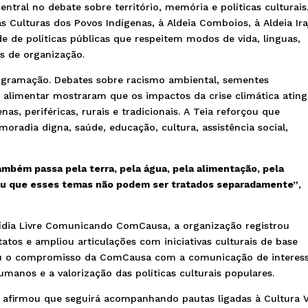
ntral no debate sobre território, memória e políticas culturais
s Culturas dos Povos Indígenas, à Aldeia Comboios, à Aldeia Ira
e de políticas públicas que respeitem modos de vida, línguas,
as de organização.
rogramação. Debates sobre racismo ambiental, sementes
ia alimentar mostraram que os impactos da crise climática atin
as, periféricas, rurais e tradicionais. A Teia reforçou que
oradia digna, saúde, educação, cultura, assistência social,
ambém passa pela terra, pela água, pela alimentação, pela
ou que esses temas não podem ser tratados separadamente”
,
ídia Livre Comunicando ComCausa, a organização registrou
tatos e ampliou articulações com iniciativas culturais de base
ou o compromisso da ComCausa com a comunicação de interes
humanos e a valorização das políticas culturais populares.
 afirmou que seguirá acompanhando pautas ligadas à Cultura V