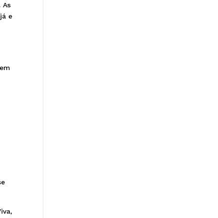
. As
já e
gem
se
iva,