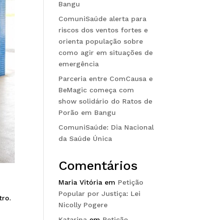
Bangu
ComuniSaúde alerta para
riscos dos ventos fortes e
orienta população sobre
como agir em situações de
emergência
Parceria entre ComCausa e
BeMagic começa com
show solidário do Ratos de
Porão em Bangu
ComuniSaúde: Dia Nacional
da Saúde Única
Comentários
Maria Vitória
em
Petição
Popular por Justiça: Lei
tro.
Nicolly Pogere
a
Katarina
em
Petição