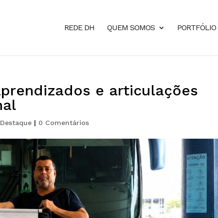
REDE DH
QUEM SOMOS
PORTFÓLIO
rendizados e articulações
nal
,
Destaque
|
0 Comentários