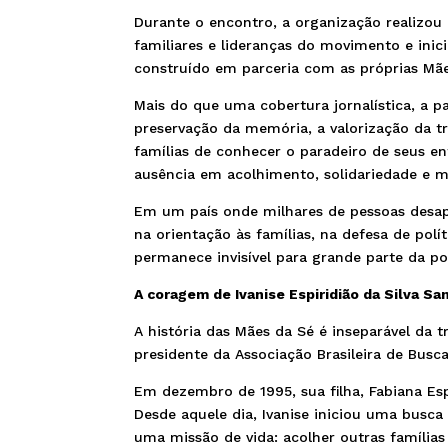
Durante o encontro, a organização realizou 
familiares e lideranças do movimento e ini
construído em parceria com as próprias Mã
Mais do que uma cobertura jornalística, a p
preservação da memória, a valorização da tr
famílias de conhecer o paradeiro de seus en
ausência em acolhimento, solidariedade e mo
Em um país onde milhares de pessoas desap
na orientação às famílias, na defesa de pol
permanece invisível para grande parte da p
A coragem de Ivanise Espiridião da Silva Sa
A história das Mães da Sé é inseparável da tr
presidente da Associação Brasileira de Busc
Em dezembro de 1995, sua filha, Fabiana Es
Desde aquele dia, Ivanise iniciou uma busc
uma missão de vida: acolher outras família