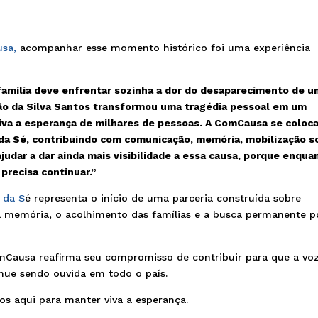
usa,
acompanhar esse momento histórico foi uma experiência
amília deve enfrentar sozinha a dor do desaparecimento de u
ião da Silva Santos transformou uma tragédia pessoal em um
va a esperança de milhares de pessoas. A ComCausa se coloca
da Sé, contribuindo com comunicação, memória, mobilização so
udar a dar ainda mais visibilidade a essa causa, porque enqua
precisa continuar.”
 da S
é representa o início de uma parceria construída sobre
o à memória, o acolhimento das famílias e a busca permanente p
ComCausa reafirma seu compromisso de contribuir para que a vo
inue sendo ouvida em todo o país.
s aqui para manter viva a esperança.