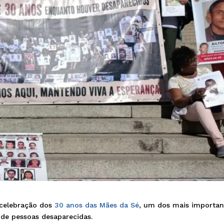
 celebração dos
30 anos das Mães da Sé
, um dos mais importan
 de pessoas desaparecidas.