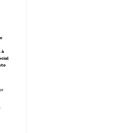
m
 à
cial
nto
or
z