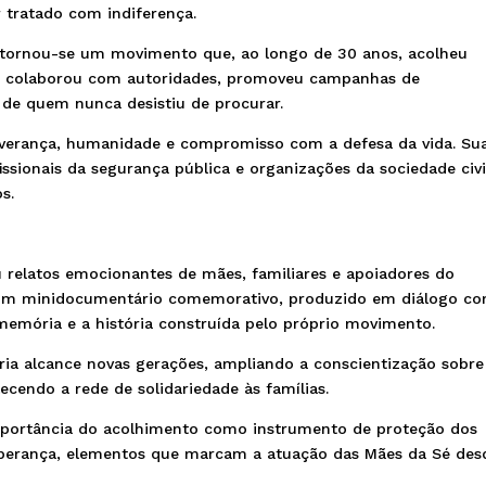
 tratado com indiferença.
ornou-se um movimento que, ao longo de 30 anos, acolheu
es, colaborou com autoridades, promoveu campanhas de
 de quem nunca desistiu de procurar.
severança, humanidade e compromisso com a defesa da vida. Su
fissionais da segurança pública e organizações da sociedade civi
s.
 relatos emocionantes de mães, familiares e apoiadores do
 um minidocumentário comemorativo, produzido em diálogo c
 memória e a história construída pelo próprio movimento.
tória alcance novas gerações, ampliando a conscientização sobre
ecendo a rede de solidariedade às famílias.
portância do acolhimento como instrumento de proteção dos
sperança, elementos que marcam a atuação das Mães da Sé des