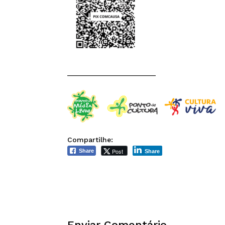
______________________
Compartilhe:
Post
Share
Share
Enviar Comentário