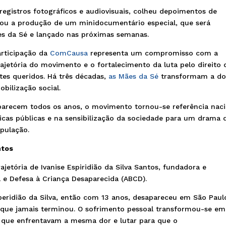
registros fotográficos e audiovisuais, colheu depoimentos de
ciou a produção de um minidocumentário especial, que será
es da Sé e lançado nas próximas semanas.
articipação da
ComCausa
representa um compromisso com a
ajetória do movimento e o fortalecimento da luta pelo direito 
tes queridos. Há três décadas,
as Mães da Sé
transformam a do
bilização social.
arecem todos os anos, o movimento tornou-se referência naci
íticas públicas e na sensibilização da sociedade para um drama 
opulação.
ntos
ajetória de Ivanise Espiridião da Silva Santos, fundadora e
a e Defesa à Criança Desaparecida (ABCD).
peridião da Silva, então com 13 anos, desapareceu em São Paul
a que jamais terminou. O sofrimento pessoal transformou-se em
s que enfrentavam a mesma dor e lutar para que o