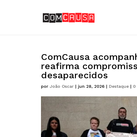
ComCausa acompanha
reafirma compromiss
desaparecidos
por
João Oscar
|
jun 28, 2026
|
Destaque
|
0