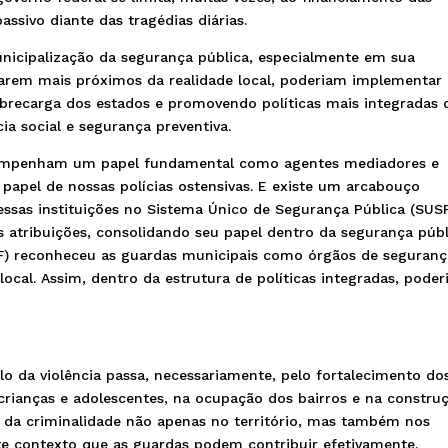
sivo diante das tragédias diárias.
nicipalização da segurança pública, especialmente em sua
tarem mais próximos da realidade local, poderiam implementar
sobrecarga dos estados e promovendo políticas mais integradas 
cia social e segurança preventiva.
esempenham um papel fundamental como agentes mediadores e
 papel de nossas polícias ostensivas. E existe um arcabouço
iu essas instituições no Sistema Único de Segurança Pública (SUSP
s atribuições, consolidando seu papel dentro da segurança públ
TF) reconheceu as guardas municipais como órgãos de seguranç
local. Assim, dentro da estrutura de políticas integradas, pode
 da violência passa, necessariamente, pelo fortalecimento do
crianças e adolescentes, na ocupação dos bairros e na constru
 da criminalidade não apenas no território, mas também nos
te contexto que as guardas podem contribuir efetivamente.