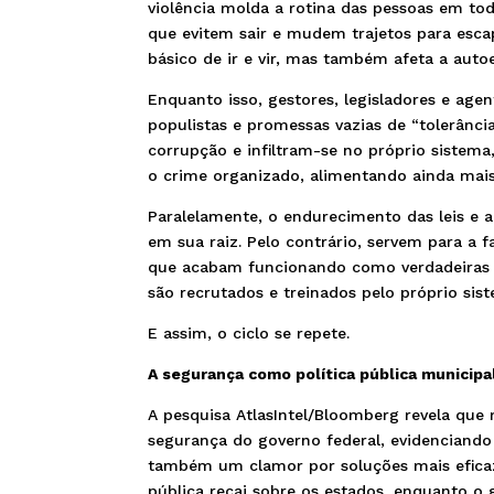
violência molda a rotina das pessoas em to
que evitem sair e mudem trajetos para escap
básico de ir e vir, mas também afeta a aut
Enquanto isso, gestores, legisladores e age
populistas e promessas vazias de “tolerânci
corrupção e infiltram-se no próprio sistem
o crime organizado, alimentando ainda mais 
Paralelamente, o endurecimento das leis e
em sua raiz. Pelo contrário, servem para a 
que acabam funcionando como verdadeiras e
são recrutados e treinados pelo próprio sis
E assim, o ciclo se repete.
A segurança como política pública municipa
A pesquisa AtlasIntel/Bloomberg revela que
segurança do governo federal, evidencian
também um clamor por soluções mais eficaze
pública recai sobre os estados, enquanto o 