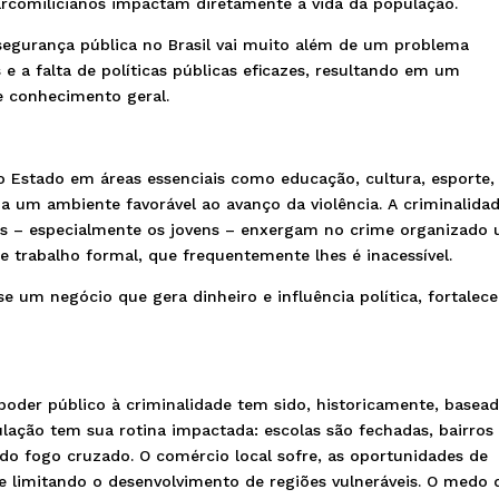
 narcomilicianos impactam diretamente a vida da população.
 segurança pública no Brasil vai muito além de um problema
is e a falta de políticas públicas eficazes, resultando em um
e conhecimento geral.
o Estado em áreas essenciais como educação, cultura, esporte,
ia um ambiente favorável ao avanço da violência. A criminalida
os – especialmente os jovens – enxergam no crime organizado
 trabalho formal, que frequentemente lhes é inacessível.
-se um negócio que gera dinheiro e influência política, fortalece
oder público à criminalidade tem sido, historicamente, basea
lação tem sua rotina impactada: escolas são fechadas, bairros
 do fogo cruzado. O comércio local sofre, as oportunidades de
 limitando o desenvolvimento de regiões vulneráveis. O medo 