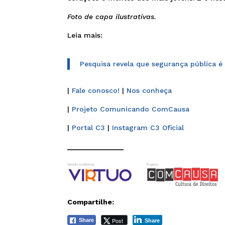
Foto de capa ilustrativas.
Leia mais:
Pesquisa revela que segurança pública é
|
Fale conosco!
|
Nos conheça
|
Projeto Comunicando ComCausa
|
Portal C3
|
Instagram C3 Oficial
______________
Compartilhe:
Post
Share
Share