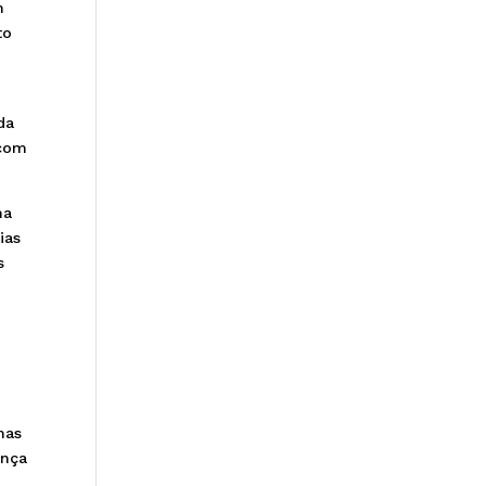
m
to
da
 com
ma
ias
s
mas
ança