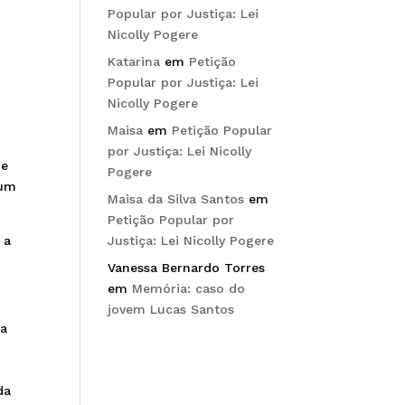
Popular por Justiça: Lei
Nicolly Pogere
Katarina
em
Petição
Popular por Justiça: Lei
Nicolly Pogere
Maisa
em
Petição Popular
por Justiça: Lei Nicolly
de
Pogere
 um
Maisa da Silva Santos
em
Petição Popular por
Justiça: Lei Nicolly Pogere
 a
Vanessa Bernardo Torres
em
Memória: caso do
jovem Lucas Santos
da
da