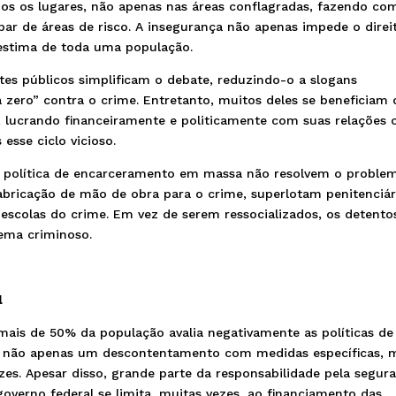
dos os lugares, não apenas nas áreas conflagradas, fazendo co
ar de áreas de risco. A insegurança não apenas impede o direi
oestima de toda uma população.
ntes públicos simplificam o debate, reduzindo-o a slogans
a zero” contra o crime. Entretanto, muitos deles se beneficiam 
a, lucrando financeiramente e politicamente com suas relações
esse ciclo vicioso.
 a política de encarceramento em massa não resolvem o proble
fabricação de mão de obra para o crime, superlotam penitenciár
scolas do crime. Em vez de serem ressocializados, os detento
tema criminoso.
l
 mais de 50% da população avalia negativamente as políticas de
do não apenas um descontentamento com medidas específicas, 
s. Apesar disso, grande parte da responsabilidade pela segur
governo federal se limita, muitas vezes, ao financiamento das