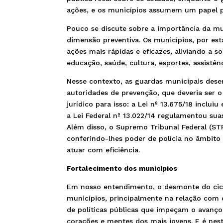
ações, e os municípios assumem um papel pas
Pouco se discute sobre a importância da mu
dimensão preventiva. Os municípios, por es
ações mais rápidas e eficazes, aliviando a 
educação, saúde, cultura, esportes, assistên
Nesse contexto, as guardas municipais d
autoridades de prevenção, que deveria ser o
jurídico para isso: a Lei nº 13.675/18 inclu
a Lei Federal nº 13.022/14 regulamentou sua
Além disso, o Supremo Tribunal Federal (S
conferindo-lhes poder de polícia no âmbito 
atuar com eficiência.
Fortalecimento dos municípios
Em nosso entendimento, o desmonte do ciclo
municípios, principalmente na relação com 
de políticas públicas que impeçam o avanço
corações e mentes dos mais jovens. E é nes