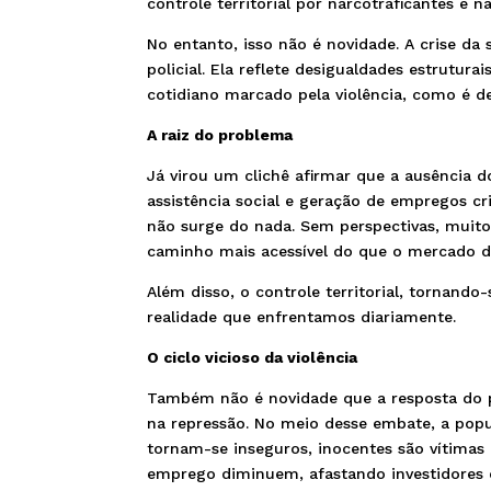
controle territorial por narcotraficantes e
No entanto, isso não é novidade. A crise da
policial. Ela reflete desigualdades estrutura
cotidiano marcado pela violência, como é d
A raiz do problema
Já virou um clichê afirmar que a ausência d
assistência social e geração de empregos cr
não surge do nada. Sem perspectivas, muit
caminho mais acessível do que o mercado de
Além disso, o controle territorial, tornando
realidade que enfrentamos diariamente.
O ciclo vicioso da violência
Também não é novidade que a resposta do p
na repressão. No meio desse embate, a popu
tornam-se inseguros, inocentes são vítimas
emprego diminuem, afastando investidores e