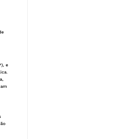
de
), e
ica.
a,
riam
s
ção