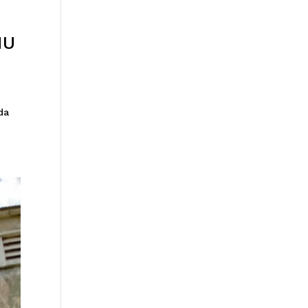
NU
da